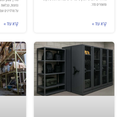
ומשפרים סדר.
נפוצות, טבלאות 
על מרלו״גים ועס
קרא עוד »
קרא עוד »