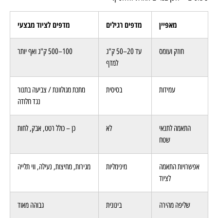
מאפיין
מדפים רגילים
מדפים לציוד מבצעי
חוזק ועומס
עד 20–50 ק"ג
100–500 ק"ג ואף יותר
למדף
עמידות
בסיסית
מתכת מגולוונת / צביעה בתנור
נגד חלודה
התאמה לתנאי
לא
כן – כולל רטט, אבק, לחות
שטח
אפשרויות התאמה
מינימליות
מגירות, מחיצות, נעילה, ווי תלייה
לציוד
שליפה מהירה
בינונית
גבוהה מאוד