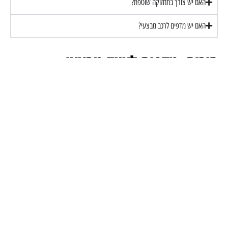
האם יש צורך בתחזוקה שוטפת?
האם יש מדפים לרכב מבצעי?
סיכום: מדפים לציוד מבצעי –
השקעה שמצילה חיים
מערכת מידוף מבצעית איכותית מאפשרת:
שליפה מהירה
ארגון מסודר
בטיחות גבוהה
שמירה על ציוד יקר
התאמה מלאה לצרכי המשימה
בחירה נכונה ותכנון מקצועי יכולים לעשות את ההבדל בין עבודה מבולגנת לבין
מבצע יעיל ומדויק.