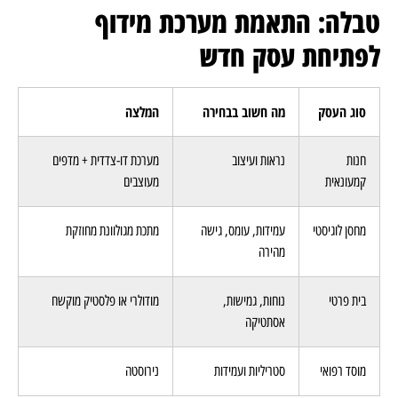
טבלה: התאמת מערכת מידוף
לפתיחת עסק חדש
סוג העסק
מה חשוב בבחירה
המלצה
חנות
נראות ועיצוב
מערכת דו-צדדית + מדפים
קמעונאית
מעוצבים
מחסן לוגיסטי
עמידות, עומס, גישה
מתכת מגולוונת מחוזקת
מהירה
בית פרטי
נוחות, גמישות,
מודולרי או פלסטיק מוקשח
אסתטיקה
מוסד רפואי
סטריליות ועמידות
נירוסטה