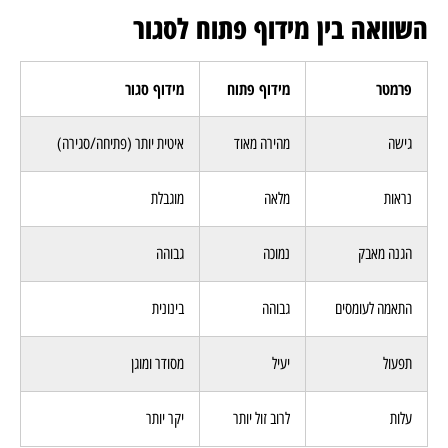
השוואה בין מידוף פתוח לסגור
פרמטר
מידוף פתוח
מידוף סגור
גישה
מהירה מאוד
איטית יותר (פתיחה/סגירה)
נראות
מלאה
מוגבלת
הגנה מאבק
נמוכה
גבוהה
התאמה לעומסים
גבוהה
בינונית
תפעול
יעיל
מסודר ומוגן
עלות
לרוב זול יותר
יקר יותר