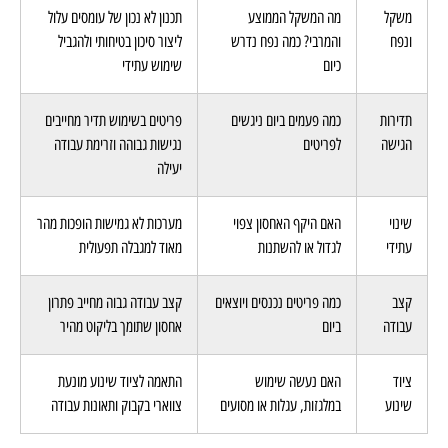
כבד, פריטים רגישים
ועמידה בתקנים
משקל
מה המשקל הממוצע
תכנון לא נכון של עומסים עלול
ונפח
והמרבי? כמה נפח נדרש
ליצור סיכון בטיחותי ולהגביל
כיום
שימוש עתידי
תדירות
כמה פעמים ביום ניגשים
פריטים בשימוש תדיר מחייבים
הגישה
לפריטים
נגישות גבוהה וזרימת עבודה
יעילה
שינוי
האם היקף האחסון צפוי
מערכות לא גמישות הופכות מהר
עתידי
לגדול או להשתנות
מאוד למגבלה תפעולית
קצב
כמה פריטים נכנסים ויוצאים
קצב עבודה גבוה מחייב פתרון
עבודה
ביום
אחסון שתומך בליקוט מהיר
ציוד
האם נעשה שימוש
התאמה לציוד שינוע מונעת