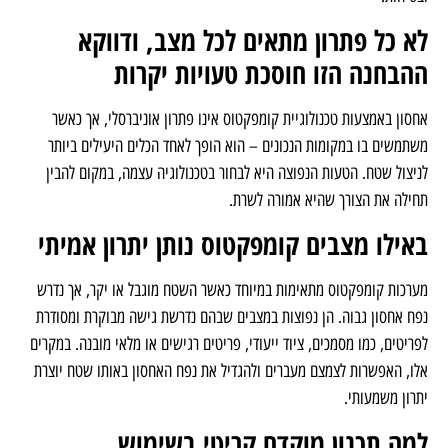
נכון – היא מאפשרת לנצל שטח בצורה חכמה מבלי להתפשר על נגישות
ובטיחות.
לא כל פתרון מתאים לכל מצב, ודווקא
ההבחנה הזו חוסכת טעויות יקרות
אחסון באמצעות טכנולוגיית קומפקטוס אינו פתרון אוניברסלי, אך כאשר
משתמשים בו במקומות הנכונים – הוא הופך לאחד הכלים היעילים ביותר
לניצול שטח. הטעות הנפוצה היא לבחור בטכנולוגיה עצמה, במקום להבין
תחילה את הצורך שהיא אמורה לשרת.
באילו מצבים קומפקטוס נותן יתרון אמיתי
מערכות קומפקטוס מתאימות במיוחד כאשר השטח מוגבל או יקר, אך נדרש
נפח אחסון גבוה. הן נפוצות במצבים שבהם נדרשת גישה מבוקרת ומסודרת
לפריטים, כמו מסמכים, ציוד ייעודי, פריטים רגישים או מלאי מובנה. במקרים
אלו, האפשרות לצמצם מעברים ולהגדיל את נפח האחסון באותו שטח יוצרת
יתרון משמעותי.