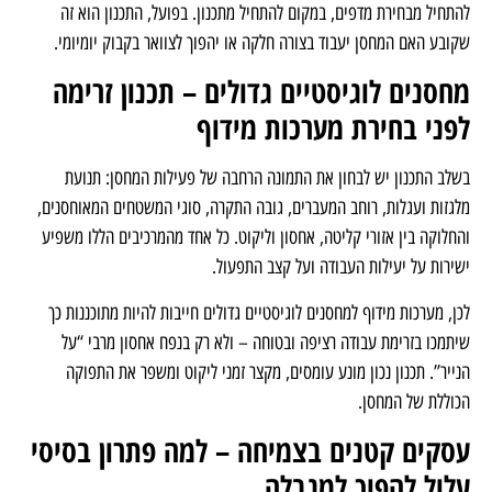
במחסנים לוגיסטיים גדולים, מערכות מידוף אינן מוצר מדף סטנדרטי אלא חלק
בלתי נפרד ממערכת תפעולית שלמה. אחת הטעויות הנפוצות ביותר היא
להתחיל מבחירת מדפים, במקום להתחיל מתכנון. בפועל, התכנון הוא זה
שקובע האם המחסן יעבוד בצורה חלקה או יהפוך לצוואר בקבוק יומיומי.
מחסנים לוגיסטיים גדולים – תכנון זרימה
לפני בחירת מערכות מידוף
בשלב התכנון יש לבחון את התמונה הרחבה של פעילות המחסן: תנועת
מלגזות ועגלות, רוחב המעברים, גובה התקרה, סוגי המשטחים המאוחסנים,
והחלוקה בין אזורי קליטה, אחסון וליקוט. כל אחד מהמרכיבים הללו משפיע
ישירות על יעילות העבודה ועל קצב התפעול.
לכן, מערכות מידוף למחסנים לוגיסטיים גדולים חייבות להיות מתוכננות כך
שיתמכו בזרימת עבודה רציפה ובטוחה – ולא רק בנפח אחסון מרבי “על
הנייר”. תכנון נכון מונע עומסים, מקצר זמני ליקוט ומשפר את התפוקה
הכוללת של המחסן.