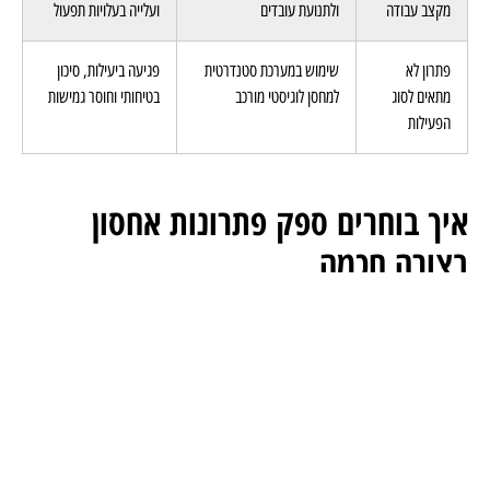
התעלמות
אחסון שאינו מותאם לליקוט
עיכובים, צווארי בקבוק
מקצב עבודה
ולתנועת עובדים
ועלייה בעלויות תפעול
פתרון לא
שימוש במערכת סטנדרטית
פגיעה ביעילות, סיכון
מתאים לסוג
למחסן לוגיסטי מורכב
בטיחותי וחוסר גמישות
הפעילות
איך בוחרים ספק פתרונות אחסון
בצורה חכמה
מעבר למוצר עצמו, ספק פתרונות אחסון נמדד ביכולת:
להבין תהליכים
לתכנן מערך כולל
להתאים פתרון ולא “למכור מדף”