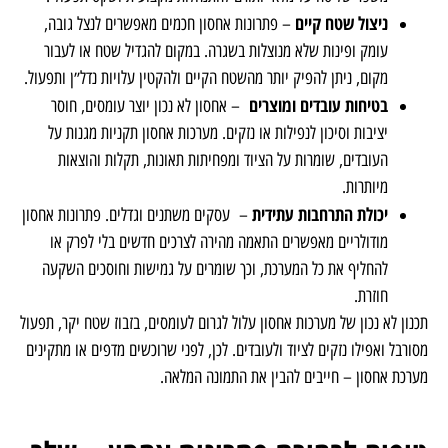
ברור: כל פריט נמצא במקום קבוע וידוע. זה מונע בלגן, חוסך זמן,
משפר שליטה על מלאי ותורם להתנהלות מקצועית ושקט תפעולי.
ניצול שטח קיים
– פתרונות אחסון חכמים מאפשרים לנצל גובה,
עומק ופינות שלא מנוצלות בשגרה. במקום להגדיל שטח או לעבור
מקום, ניתן להפיק יותר מהשטח הקיים ולהקטין עלויות נדל״ן ותפעול.
בטיחות עובדים ומוצרים
– אחסון לא נכון יוצר עומסים, חוסר
יציבות וסיכון לנפילות או נזקים. מערכות אחסון תקניות מגנות על
העובדים, שומרות על הציוד ומפחיתות תאונות, תקלות והוצאות
מיותרות.
יכולת התרחבות עתידית
– עסקים משתנים וגדלים. פתרונות אחסון
מודולריים מאפשרים התאמה מהירה לצרכים חדשים בלי לפרק או
להחליף את כל המערכת, וכך שומרים על גמישות וחוסכים השקעה
חוזרת.
תכנון לא נכון של מערכות אחסון עלול לגרום לעומסים, בזבוז שטח יקר, תפעול
מסורבל ואפילו נזקים לציוד ולעובדים. לכן, לפני שרוכשים מדפים או מתקינים
מערכת אחסון – חייבים להבין את התמונה המלאה.