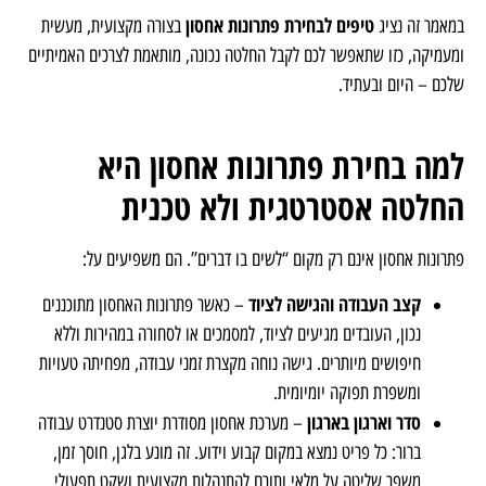
בחירת מדפים, ארונות או מחסן – ולא כהחלטה אסטרטגית שמשפיעה ישירות
על יעילות העבודה, ניצול השטח, בטיחות העובדים ואפילו הרווחיות.
טיפים לבחירת פתרונות אחסון
במאמר זה נציג
בצורה מקצועית, מעשית
ומעמיקה, כזו שתאפשר לכם לקבל החלטה נכונה, מותאמת לצרכים האמיתיים
שלכם – היום ובעתיד.
למה בחירת פתרונות אחסון היא
החלטה אסטרטגית ולא טכנית
פתרונות אחסון אינם רק מקום “לשים בו דברים”. הם משפיעים על:
קצב העבודה והגישה לציוד
– כאשר פתרונות האחסון מתוכננים
נכון, העובדים מגיעים לציוד, למסמכים או לסחורה במהירות וללא
חיפושים מיותרים. גישה נוחה מקצרת זמני עבודה, מפחיתה טעויות
ומשפרת תפוקה יומיומית.
סדר וארגון בארגון
– מערכת אחסון מסודרת יוצרת סטנדרט עבודה