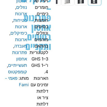
ויעיל של
אחסון
–
חומרים
נוזלים
,
פתרונות
כימיים,
ארונות
חומצות,
בטיחות
,
אחסון
בסיסים
ארונות
בטוחים
ונוזלים
כימיקלים
,
מזהמים
ארונות
ותקניים
בהתאם
מעבדה
,
לקטגוריות
פתרונות
GHS 1–3
אחסון
ו־GHS 1–
תעשייתיים
,
4.
קומפקטוס
הארונות
מותג:
פאמי -
זמינים עם
Fami
דלתות
ציר או
דלתות