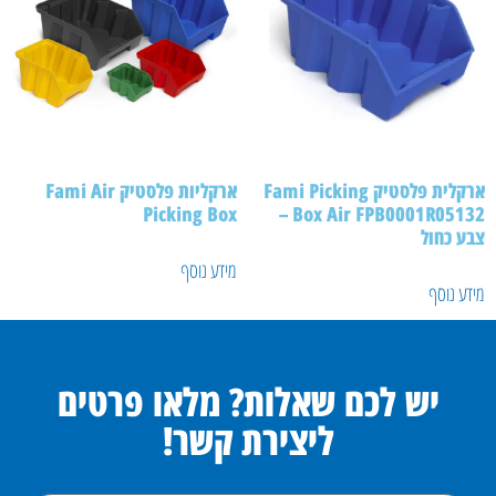
ארקלית פלסטיק Fami Picking
ארקליות פלסטיק Fami Air
Picking Box
Box Air FPB0001R05132 –
צבע כחול
מידע נוסף
מידע נוסף
יש לכם שאלות? מלאו פרטים
ליצירת קשר!