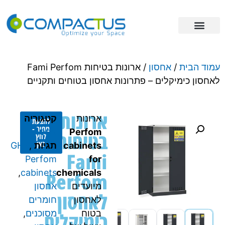
פתרונות אחסון
מידע מקצועי
ריהוט תעשייתי
עמוד הבית
/
אחסון
/ ארונות בטיחות Fami Perfom
לאחסון כימיקלים – פתרונות אחסון בטוחים ותקניים
ארונות
ארונות
קטגוריה
להצעת
מחיר -
Perfom
אחסון
בטיחות
לחץ
כאן
cabinets
תגיות
,
GHS
Fami
Perfom
for
,
cabinets
chemicals
Perfom
מיועדים
אחסון
לאחסון
לאחסון
חומרים
בטוח
כימיקלים
מסוכנים
,