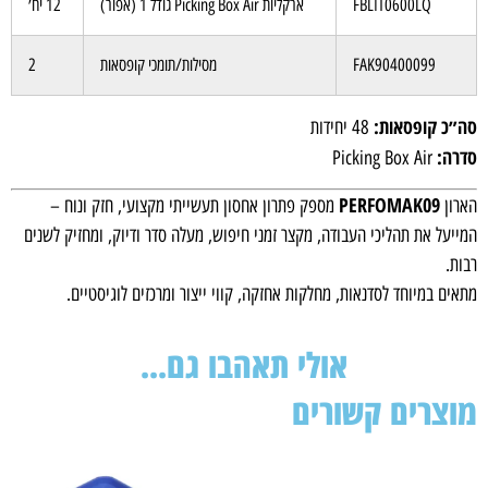
FBLIT0600LQ
ארקליות Picking Box Air גודל 1 (אפור)
12 יח׳
FAK90400099
מסילות/תומכי קופסאות
2
סה״כ קופסאות:
48 יחידות
סדרה:
Picking Box Air
PERFOMAK09
הארון
מספק פתרון אחסון תעשייתי מקצועי, חזק ונוח –
המייעל את תהליכי העבודה, מקצר זמני חיפוש, מעלה סדר ודיוק, ומחזיק לשנים
רבות.
מתאים במיוחד לסדנאות, מחלקות אחזקה, קווי ייצור ומרכזים לוגיסטיים.
אולי תאהבו גם...
מוצרים קשורים