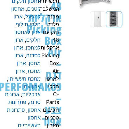
48
תעשייתית
אחסון חלקים
המשלבת
קטנים
,
אחסון
ארקליות
מבנה
למפעל
,
ארון
Picking
פלדה
חלקי חילוף
,
חזק עם
ארון לאחסון
Box
48
חלקים
,
ארון
Air
ארקליות
למחסן
,
ארון
Picking
לסדנה
,
ארון
–
Box
מחסן
,
ארון
דגם
Air
מתכת
,
ארון
לארגון
מתכת תעשייתי
,
PERFOMAK09
חלקי
ארון עם
–
C-
ארקליות
,
ארונות
Parts
סדנה
,
פתרונות
צבע
ורכיבים
אחסון
,
פתרונות
אפור
טכניים.
אחסון
הארון
תעשייתיים
,