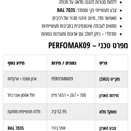
דלתות סגורות להגנה מלאה על תכולה
RAL 7035
צבע תעשייתי נקי ומסודר:
מאפשר סדר, סיווג וזיהוי מהיר של רכיבים
מתאים לעבודה אינטנסיבית בסביבות תעשייתיות
מודולרי – ניתן לשלב עם ארונות ומערכות נוספות
מפרט טכני – PERFOMAK09
פריט
נתונים / מידות
מידע נוסף
מק״ט (SKU)
PERFOMAK09
ארון מתכת + ארקליות
מידות הארון
700 × 267 × 1651 מ״מ
חלל אחסון אנכי גדול
משקל מלא
52.95 ק״ג
פלדה תעשייתית מחוזקת
צבע הארון
RAL 7035
אפור בהיר