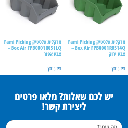
ארקלית פלסטיק Fami Picking
ארקלית פלסטיק Fami Picking
Box Air FPB0001R051LQ –
Box Air FPB0001R0514Q –
צבע ירוק
צבע אפור
מידע נוסף
מידע נוסף
יש לכם שאלות? מלאו פרטים
ליצירת קשר!