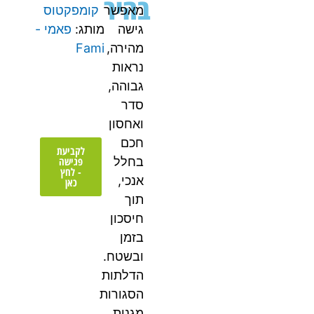
בהיר
מאפשר
קומפקטוס
גישה
מותג:
פאמי -
מהירה,
Fami
נראות
גבוהה,
סדר
ואחסון
חכם
לקביעת
פגישה
בחלל
- לחץ
אנכי,
כאן
תוך
חיסכון
בזמן
ובשטח.
הדלתות
הסגורות
מגנות