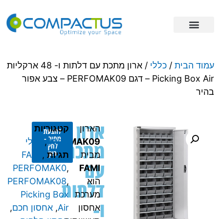
פתרונות אחסון
מידע מקצועי
ריהוט תעשייתי
עמוד הבית
/
כללי
/ ארון מתכת עם דלתות ו- 48 ארקליות
Picking Box Air – דגם PERFOMAK09 – צבע אפור
בהיר
ארון
הארון
קטגוריות
להצעת
מחיר -
אחסון
,
PERFOMAK09
כללי
מתכת
לחץ
כאן
מבית
תגיות
,
FAMI
עם
PERFOMAK0
,
FAMI
הוא
,
PERFOMAK08
דלתות
מערכת
Picking Box
ו-
אחסון
Air
,
אחסון חכם
,