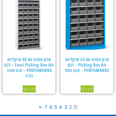
ארון מתכת עם 24 ארקליות
ארון מתכת עם 48 ארקליות
Picking Box Air – דגם
Fami Picking Box Air – דגם
PERFOMAK02 – צבע כחול
PERFOMAK06 – צבע אפור
בהיר
מידע נוסף
מידע נוסף
←
7
6
5
4
3
2
1