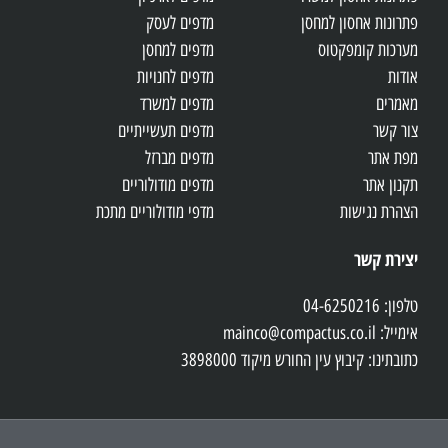
פתרונות אחסון למחסן
מדפים לעסק
מערכות קומפקטוס
מדפים למחסן
אודות
מדפים לחנויות
מאמרים
מדפים למשרד
צור קשר
מדפים תעשייתיים
מפת אתר
מדפים מברזל
תקנון אתר
מדפים מודולוריים
הצהרת נגישות
מדפי מודולוריים מתכת
יצירת קשר
טלפון: 04-6250216
אימייל: mainco@compactus.co.il
כתובתינו: קיבוץ עין החורש מיקוד 3898000