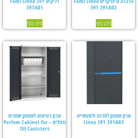
הדברה וכימיקלים Fami Linea
דליקים Fami Linea 391
391A01
391 391A02
מידע נוסף
מידע נוסף
ארון אחסון לסדנה ולתעשייה
ארון בטיחות לאחסון שמנים
Linea 391 391A03
ונוזלים – Perfom Cabinet for
Oil Canisters