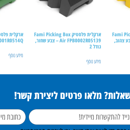
Fami Picking B
ארקלית פלסטיק Fami Picking Box
Air FPB – צבע צהוב,
Air FPB0002R05139 – צבע שחור,
ir FPB0001R0514Q
גודל 2
מידע נוסף
מידע נוסף
שאלות? מלאו פרטים ליצירת קשר!