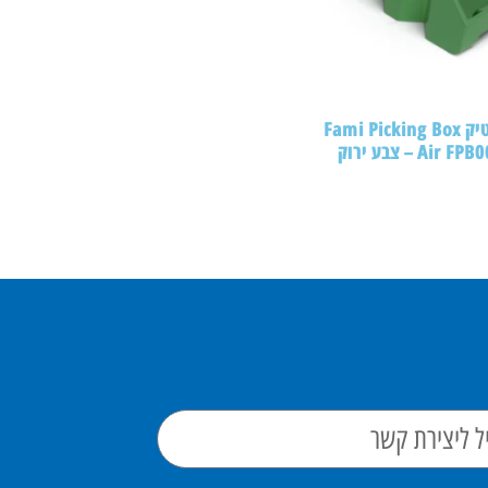
ארקלית פלסטיק Fami Picking Box
A – צבע ירוק