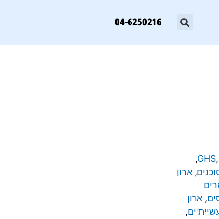
04-6250216
,
GHS
וכנים
,
ארון
רים
ים
,
ארון
שייתיים
,