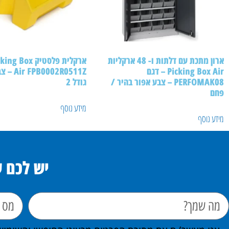
ארון מתכת עם דלתות ו- 48 ארקליות
ארקלית פלסטיק ox
Picking Box Air – דגם
0002R0511Z
PERFOMAK08 – צבע אפור בהיר /
גודל 2
פחם
מידע נוסף
מידע נוסף
יש לכם 