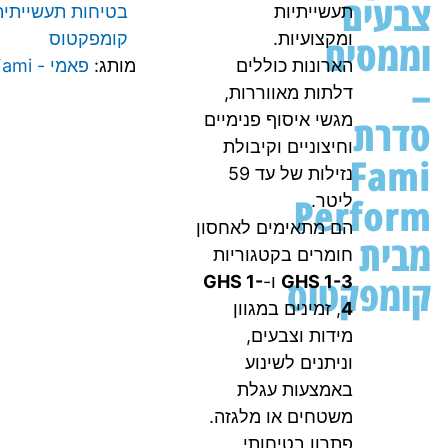
צבעים
תעשייתיות
בטיחות תעשייתית
וממסים
ומקצועיות.
קומפקטוס
הארונות כוללים
מותג:
פאמי - Fami
–
דלתות מאווררות,
סדרת
מגשי איסוף פנימיים
וחיצוניים וקיבולת
Fami
נזילות של עד 59
Perform
ליטר.
הם מתאימים לאחסון
מבית
חומרים בקטגוריות
קומפקטוס
GHS 1-3
ו-
GHS 1-
4
, זמינים במגוון
מידות וצבעים,
וניתנים לשינוע
באמצעות עגלת
משטחים או מלגזה.
פתרון בטיחותי