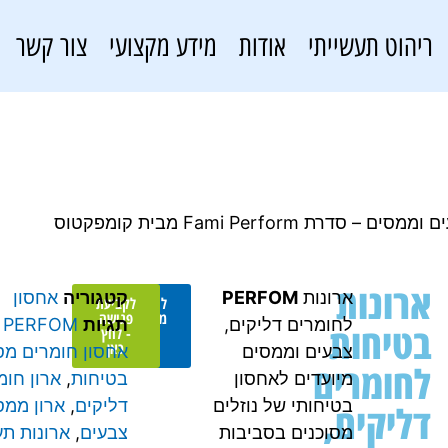
ריהוט תעשייתי
אודות
מידע מקצועי
צור קשר
Fami Perform מבית קומפקטוס
ארונות
ארונות
PERFOM
קטגוריה
אחסון
להצעת
לקביעת
מחיר -
פגישה
לחומרים דליקים,
תגיות
PERFOM
,
בטיחות
לחץ
- לחץ
כאן
כאן
צבעים וממסים
אחסון חומרים מס
לחומרים
מיועדים לאחסון
בטיחות
,
ארון חומ
בטיחותי של נוזלים
דליקים
,
ארון ממס
דליקים,
מסוכנים בסביבות
צבעים
,
ארונות תע