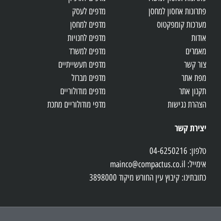
פתרונות אחסון למחסן
מדפים לעסק
מערכות קומפקטוס
מדפים למחסן
אודות
מדפים לחנויות
מאמרים
מדפים למשרד
צור קשר
מדפים תעשייתיים
מפת אתר
מדפים מברזל
תקנון אתר
מדפים מודולוריים
הצהרת נגישות
מדפי מודולוריים מתכת
יצירת קשר
טלפון: 04-6250216
אימייל: mainco@compactus.co.il
כתובתינו: קיבוץ עין החורש מיקוד 3898000