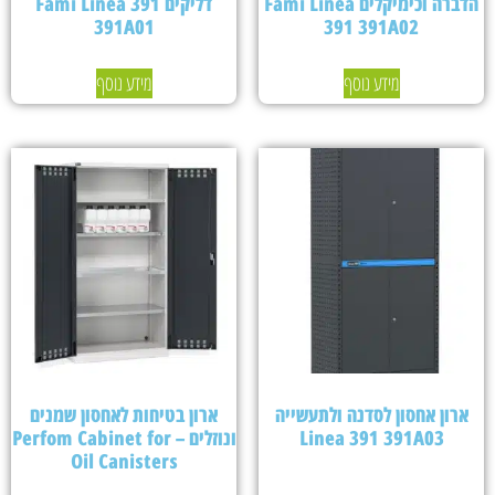
הדברה וכימיקלים Fami Linea
דליקים Fami Linea 391
391A01
391 391A02
מידע נוסף
מידע נוסף
ארון אחסון לסדנה ולתעשייה
ארון בטיחות לאחסון שמנים
Linea 391 391A03
ונוזלים – Perfom Cabinet for
Oil Canisters