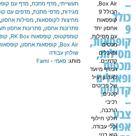
–
Box Air,
תעשייתי
,
מדף מתכת
,
מדף עם קופ
כולל
הכולל 9
מגירות
,
מדפי מתכת
,
מדפים עם קו
קופסאות
מחיצות לקופסאות
,
מסילות אחסון
,
9
אחסון יחד
פתרונות אחסון
,
פתרונות אחסון תע
קופסאות,
עם מסילות,
קומפקטוס
,
קופסאות RK Box
,
מכסים
Box Air
,
קופסאות אחסון
,
קופסאות
מסילות,
ופאנלים
שולחן עבודה
מכסים
קדמיים.
מותג:
פאמי - Fami
המדף מיועד
ופאנלים
לארגון יעיל
קדמיים
של פריטים
קטנים,
–
רכיבי
צבע
הרכבה,
חלקי חילוף
אפור
וכלי עבודה.
הוא בנוי