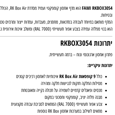
FAMI RKBOX3054
הוא מדף אחסון קומפקטי ועמיד מסדרת RK Box Air, הכולל
ובטיחות.
המדף מותאם במיוחד לעבודה בסדנאות, מחסנים, מעבדות, עמדות ייצור ומרכזים טכניי
הוא בנוי מפלדה עמידה בצבע אפור תעשייתי (RAL 7000) ומשלב איכות אירופית גבוהה עם תכנון חכם המאפשר גישה קלה ואחסון מאורגן של פריטים קטנים.
יתרונות RKBOX3054
פתרון אחסון ארגונומי ונוח – ברמה תעשייתית.
יתרונות עיקריים:
9 קופסאות RK Box Air
כולל
איכותיות לאחסון רכיבים קטנים
מסילות החלקה חזקות לנגישות חלקה ומהירה
מכסים ופאנלים קדמיים לשמירה על תכולה נקייה ומאובטחת
מבנה פלדה יציב, קומפקטי וחסכוני במקום
צבע אפור תעשייתי (RAL 7000) המתאים לסביבת עבודה מקצועית
מתאים לשילוב במערכות אחסון RK Box נוספות