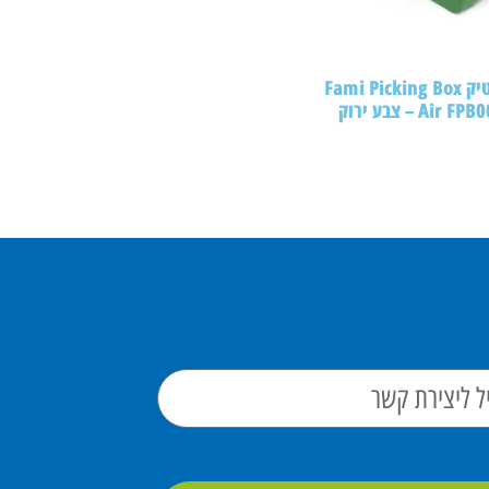
ארקלית פלסטיק Fami Picking Box
A – צבע ירוק