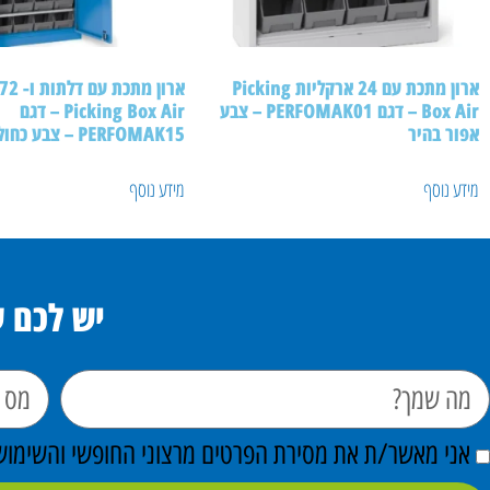
ארון מתכת עם 24 ארקליות Picking
Box Air – דגם PERFOMAK01 – צבע
Picking Box Air – דגם
אפור בהיר
PERFOMAK15 – צבע כחול
מידע נוסף
מידע נוסף
יש לכם 
אני מאשר/ת את מסירת הפרטים מרצוני החופשי והשימוש ב