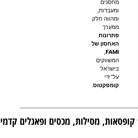
מחסנים
ומעבדות,
ומהווה חלק
ממערך
פתרונות
האחסון של
,
FAMI
המשווקים
בישראל
על־ידי
קומפקטוס
.
מדף אחסון FAMI RKBOX3054 – כולל 9 קופסאות, מסילות, מכסים ופאנלים