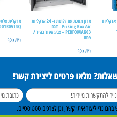
ארון מתכת עם דלתות ו- 72 ארקליות
ארון מתכת עם דלתות ו- 24 ארקליות
Picking Box Air – דגם
ir FPB0001R0514Q
PERFOMAK03 – צבע אפור בהיר /
פחם
מידע נוסף
מידע נוסף
שאלות? מלאו פרטים ליצירת קשר!
הם כדי ליצור איתי קשר, וכן לצרכים סטטיסטיים.