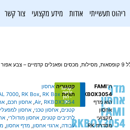
ריהוט תעשייתי
אודות
מידע מקצועי
צור קשר
מדף
ה־
FAMI
קטגוריה
אחסון
להצעת
לקביעת
מחיר -
פגישה
RKBOX3054
תגיות
RK Box
,
RK Box
,
AL 7000
אחסון
לחץ
- לחץ
כאן
כאן
הוא מדף
RKBOX3054
,
Air
,
אחסון חכם
,
אח
FAMI
אחסון
קטנים
,
אחסון טכני
,
אחסון למפעלי
מקצועי
לרכיבים קטנים
,
אחסון מודולרי
,
ארג
RKBOX3054
מסדרת RK
עבודה
,
ארגזי אחסון
,
מדף אחסון
,
מד