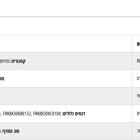
ם
קטגוריה:
R
מדפים למכלי 
מש
י
דגמים כלולים:
FRKBX30040001, FRKBX30KB0132, FRKBX30KC0100
סוג המדף:
ר
תצו