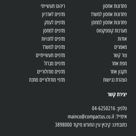
פתרונות אחסון
ריהוט תעשייתי
פתרונות אחסון למשרד
מדפים לארכיון
פתרונות אחסון למחסן
מדפים לעסק
מערכות קומפקטוס
מדפים למחסן
אודות
מדפים לחנויות
מאמרים
מדפים למשרד
צור קשר
מדפים תעשייתיים
מפת אתר
מדפים מברזל
תקנון אתר
מדפים מודולוריים
הצהרת נגישות
מדפי מודולוריים מתכת
יצירת קשר
טלפון: 04-6250216
אימייל: mainco@compactus.co.il
כתובתינו: קיבוץ עין החורש מיקוד 3898000