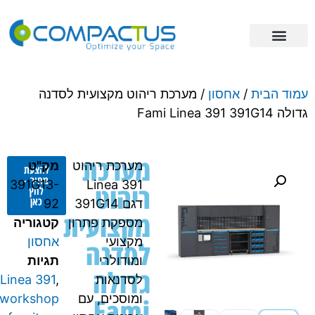
פתרונות אחסון
מידע מקצועי
ריהוט תעשייתי
עמוד הבית
/
אחסון
/ מערכת ריהוט מקצועית לסדנה
גדולה Fami Linea 391 391G14
מערכת
מערכת ריהוט
מק"ט
להצעת
מחיר -
391G13-
Linea 391
ריהוט
לחץ
כאן
דגם 391G14
92
מקצועית
מספקת פתרון
קטגוריה
מקצועי
אחסון
לסדנה
ומודולרי
תגיות
גדולה
לסדנאות
,
Linea 391
Fami
ומוסכים, עם
workshop