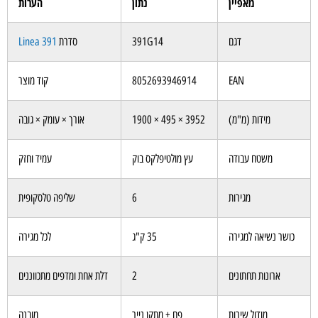
מאפיין
נתון
הערות
דגם
391G14
סדרת
Linea 391
EAN
8052693946914
קוד מוצר
מידות (מ"מ)
3952 × 495 × 1900
אורך × עומק × גובה
משטח עבודה
עץ מולטיפלקס בוק
עמיד וחזק
מגירות
6
שליפה טלסקופית
כושר נשיאה למגירה
35 ק"ג
לכל מגירה
ארונות תחתונים
2
דלת אחת ומדפים מתכווננים
מודול שירות
פח + מתקן נייר
מובנה