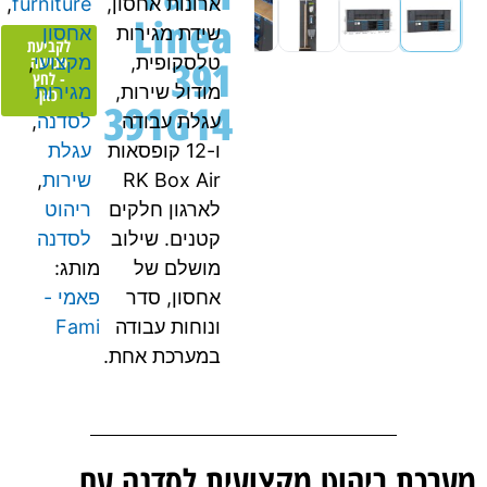
ארונות אחסון,
furniture
,
Linea
שידת מגירות
אחסון
לקביעת
391
פגישה
טלסקופית,
מקצועי
,
- לחץ
מודול שירות,
מגירות
כאן
391G14
עגלת עבודה
לסדנה
,
ו-12 קופסאות
עגלת
RK Box Air
שירות
,
לארגון חלקים
ריהוט
קטנים. שילוב
לסדנה
מושלם של
מותג:
אחסון, סדר
פאמי -
ונוחות עבודה
Fami
במערכת אחת.
מערכת ריהוט מקצועית לסדנה עם