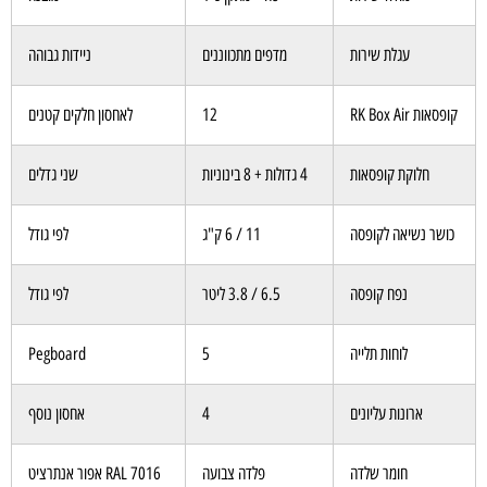
עגלת שירות
מדפים מתכווננים
ניידות גבוהה
קופסאות RK Box Air
12
לאחסון חלקים קטנים
חלוקת קופסאות
4 גדולות + 8 בינוניות
שני גדלים
כושר נשיאה לקופסה
11 / 6 ק"ג
לפי גודל
נפח קופסה
6.5 / 3.8 ליטר
לפי גודל
לוחות תלייה
5
Pegboard
ארונות עליונים
4
אחסון נוסף
חומר שלדה
פלדה צבועה
RAL 7016 אפור אנתרציט