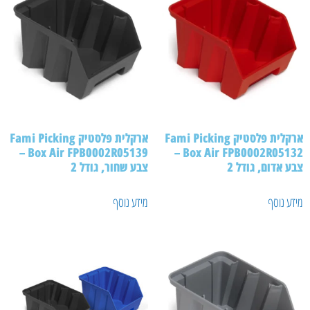
ארקלית פלסטיק Fami Picking
ארקלית פלסטיק Fami Picking
Box Air FPB0002R05139 –
Box Air FPB0002R05132 –
צבע אדום, גודל 2
צבע שחור, גודל 2
מידע נוסף
מידע נוסף