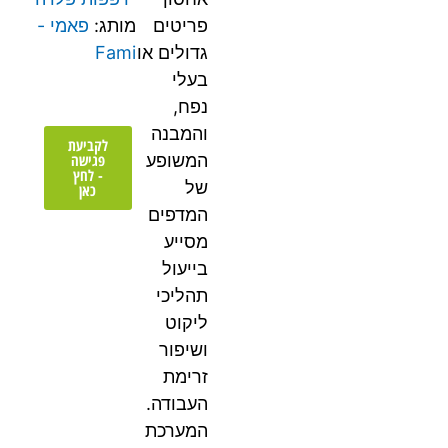
פריטים
מותג:
פאמי -
גדולים או
Fami
בעלי
נפח,
והמבנה
לקביעת
פגישה
המשופע
- לחץ
של
כאן
המדפים
מסייע
בייעול
תהליכי
ליקוט
ושיפור
זרימת
העבודה.
המערכת