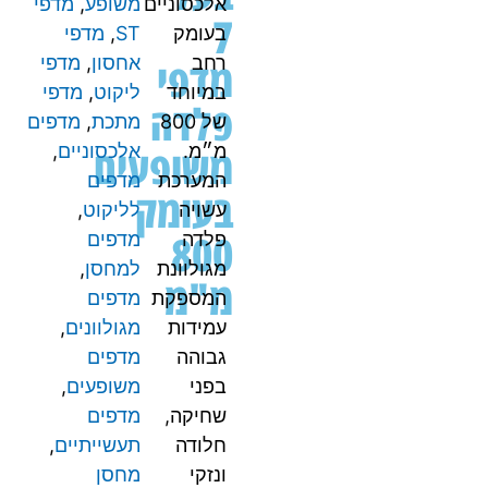
אלכסוניים
משופע
,
מדפי
7
בעומק
ST
,
מדפי
מדפי
רחב
אחסון
,
מדפי
במיוחד
ליקוט
,
מדפי
פלדה
של 800
מתכת
,
מדפים
משופעים
מ״מ.
אלכסוניים
,
המערכת
מדפים
בעומק
עשויה
לליקוט
,
800
פלדה
מדפים
מגולוונת
למחסן
,
מ"מ
המספקת
מדפים
עמידות
מגולוונים
,
גבוהה
מדפים
בפני
משופעים
,
שחיקה,
מדפים
חלודה
תעשייתיים
,
ונזקי
מחסן