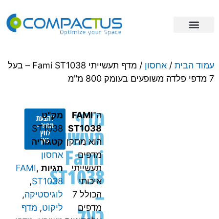
פתרונות אחסון
מידע מקצועי
ריהוט תעשייתי
עמוד הבית
/
אחסון
/ מדף תעשייתי Fami ST1038 – בעל
7 מדפי פלדה משופעים בעומק 800 מ"מ
מדף
ה־
FAMI
מק"ט
להצעת
מחיר -
ST1038
ST1038
תעשייתי
לחץ
כאן
הוא מתקן
קטגוריה
Fami
מדפים
אחסון
תעשייתי
תגיות
,
FAMI
ST1038
איכותי
ST1038
,
–
הכולל 7
לוגיסטיקה
,
בעל
מדפים
ליקוט
,
מדף