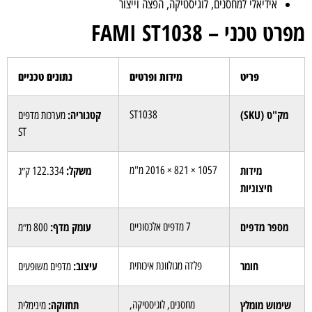
אידיאלי למחסנים, לוגיסטיקה, הפצה וייצור
מפרט טכני – FAMI ST1038
פריט
מידות ופרטים
נתונים טכניים
מק"ט (SKU)
קטגוריה:
ST1038
מערכות מדפים
ST
מידות
משקל:
1057 × 821 × 2016 מ"מ
122.334 ק״ג
חיצוניות
מספר מדפים
עומק מדף:
7 מדפים אלכסוניים
800 מ״מ
חומר
עיצוב:
פלדה מגולוונת איכותית
מדפים משופעים
שימוש מומלץ
תחזוקה:
מחסנים, לוגיסטיקה,
מינימלית