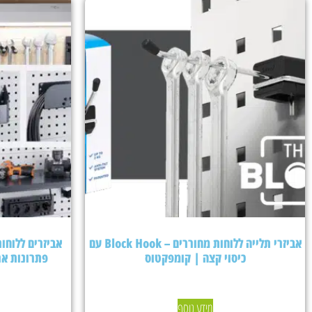
אביזרי תלייה ללוחות מחוררים – Block Hook עם
כיסוי קצה | קומפקטוס
פתרונות אר
מידע נוסף