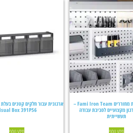
אביזרים ללוחות מחוררים Fami Iron Team –
גון מקצועיים לסביבת עבודה
isual Box 391P56
תעשייתית
מידע נוסף
מידע נוסף