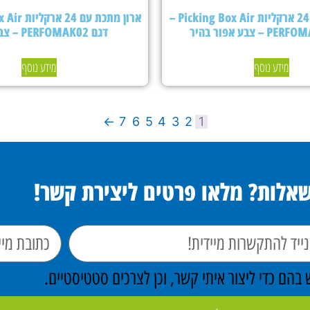
ארון מתכת עם 24 ארקליות Picking Box Air –
דגם PERFOMAK02 – צבע כחול
מידע נוסף
מידע נוסף
←
7
6
5
4
3
2
1
שאלות? מלאו פרטים ליצירת קשר!
הם כדי ליצור איתי קשר, וכן לצרכים סטטיסטיים.