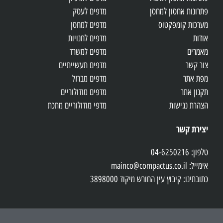
פתרונות אחסון למחסן
מדפים לעסק
מערכות קומפקטוס
מדפים למחסן
אודות
מדפים לחנויות
מאמרים
מדפים למשרד
צור קשר
מדפים תעשייתיים
מפת אתר
מדפים מברזל
תקנון אתר
מדפים מודולוריים
הצהרת נגישות
מדפי מודולוריים מתכת
יצירת קשר
טלפון: 04-6250216
אימייל: mainco@compactus.co.il
כתובתינו: קיבוץ עין החורש מיקוד 3898000