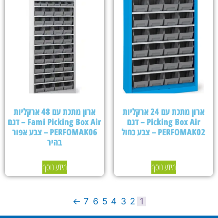
ארון מתכת עם 24 ארקליות
ארון מתכת עם 48 ארקליות
Picking Box Air – דגם
Fami Picking Box Air – דגם
PERFOMAK02 – צבע כחול
PERFOMAK06 – צבע אפור
בהיר
מידע נוסף
מידע נוסף
←
7
6
5
4
3
2
1