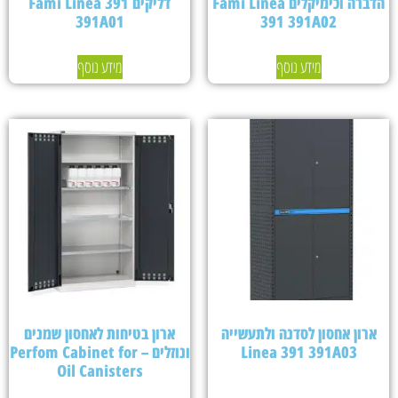
הדברה וכימיקלים Fami Linea
דליקים Fami Linea 391
391A01
391 391A02
מידע נוסף
מידע נוסף
ארון אחסון לסדנה ולתעשייה
ארון בטיחות לאחסון שמנים
Linea 391 391A03
ונוזלים – Perfom Cabinet for
Oil Canisters