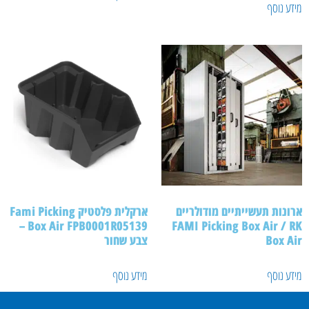
מידע נוסף
ארונות תעשייתיים מודולריים
ארקלית פלסטיק Fami Picking
Box Air FPB0001R05139 –
FAMI Picking Box Air / RK
Box Air
צבע שחור
מידע נוסף
מידע נוסף