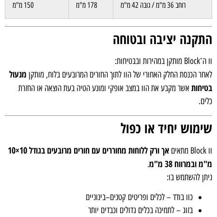
רוחב 36 מ"מ / גובה 42 מ"מ
178 מ"מ
150 מ"מ
התקנה יציבה ובטוחה
וו ה־Block מותקן במהירות ובבטיחות:
מנעול
לאחר הכנסת החלק האחורי של הוו לתוך החורים המרובעים בלוח, מותקן
בטיחות
אשר מקבע את הוו במצב אופקי ומונע הטיה בעת הוצאה או החזרת
כלים.
שימוש יחיד או כפול
אך ורק ללוחות מחוררים עם חורים מרובעים בגודל 10×10
וו Block מתאים
מ"מ ובמרווח 38 מ"מ
.
ניתן להשתמש בו:
כוו בודד – לכלים ופריטים קטנים–בינוניים
בזוג – לתמיכה בכלים גדולים וכבדים יותר