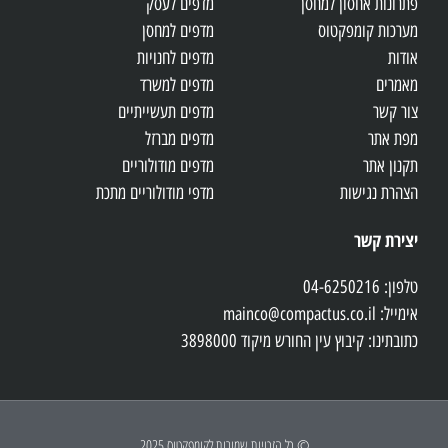
פתרונות אחסון למחסן
מדפים לעסק
מערכות קומפקטוס
מדפים למחסן
אודות
מדפים לחנויות
מאמרים
מדפים למשרד
צור קשר
מדפים תעשייתיים
מפת אתר
מדפים מברזל
תקנון אתר
מדפים מודולוריים
הצהרת נגישות
מדפי מודולוריים מתכת
יצירת קשר
טלפון: 04-6250216
אימייל: mainco@compactus.co.il
כתובתינו: קיבוץ עין החורש מיקוד 3898000
© כל הזכויות שמורות לקומפקטוס 2025