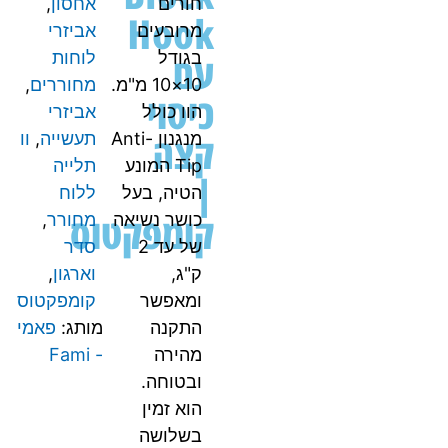
חורים
אחסון
,
Hook
מרובעים
אביזרי
עם
בגודל
לוחות
10×10 מ"מ.
מחוררים
,
כיסוי
הוו כולל
אביזרי
קצה
מנגנון Anti-
תעשייה
,
וו
Tip המונע
תלייה
|
הטיה, בעל
ללוח
קומפקטוס
כושר נשיאה
מחורר
,
של עד 2
סדר
ק"ג,
וארגון
,
ומאפשר
קומפקטוס
התקנה
מותג:
פאמי
מהירה
- Fami
ובטוחה.
הוא זמין
בשלושה