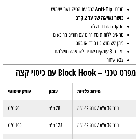
Anti-Tip
מנגנון
למניעת הטיה בעת שימוש
כושר נשיאה של עד 2 ק"ג
התקנה מהירה וקלה
מתאים ללוחות מחוררים עם חורים מרובעים
ניתן לשימוש כוו בודד או בזוג
זמין ב־3 עומקים שונים להתאמה מושלמת
צבע שחור
מפרט טכני – Block Hook עם כיסוי קצה
מידות כלליות
עומק
עומק שימושי
רוחב 36 מ"מ / גובה 42 מ"מ
78 מ"מ
50 מ"מ
רוחב 36 מ"מ / גובה 42 מ"מ
128 מ"מ
100 מ"מ