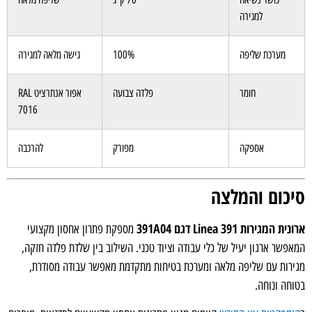
למגירה
מערכת שליפה
100%
גישה מלאה למגירה
חומר
פלדה צבועה
אפור אנתרציט RAL
7016
אספקה
מפורק
להרכבה
כום והמלצה
 המגירות Linea 391 דגם 391A04
מספקת פתרון אחסון מקצועי
פשר ארגון יעיל של כלי עבודה וציוד טכני. השילוב בין שלדת פלדה חזקה,
רות עם שליפה מלאה ומערכת בטיחות מתקדמת מאפשר עבודה מסודרת,
חה ונוחה.