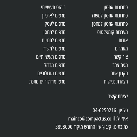
פתרונות אחסון
ריהוט תעשייתי
פתרונות אחסון למשרד
מדפים לארכיון
פתרונות אחסון למחסן
מדפים לעסק
מערכות קומפקטוס
מדפים למחסן
אודות
מדפים לחנויות
מאמרים
מדפים למשרד
צור קשר
מדפים תעשייתיים
מפת אתר
מדפים מברזל
תקנון אתר
מדפים מודולוריים
הצהרת נגישות
מדפי מודולוריים מתכת
יצירת קשר
טלפון: 04-6250216
אימייל: mainco@compactus.co.il
כתובתינו: קיבוץ עין החורש מיקוד 3898000