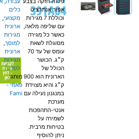
פלדה חזקה בצבע
עבודה
,
ארון
391A04
אפור אנתרציט
כלים
וכוללת 7 מגירות
מקצועי
,
עם שליפה מלאה,
ארונית
כאשר כל מגירה
מגירות
מסוגלת לשאת
למוסך
,
עומס של עד 70
ארונית
ק״ג. הכושר
מגירות
לקביעת
פגישה
הכולל של
לסדנה
- לחץ
הארונית הוא 900
מותג:
כאן
ק״ג והיא מצוידת
פאמי -
במנגנון נעילה עם
Fami
מערכת
אנטי-התהפכות
לשמירה על
בטיחות מרבית.
ניתן להוסיף