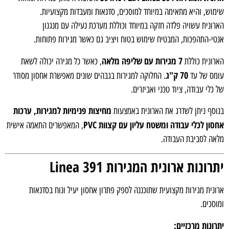
וש, והיא מתאימה במיוחד למוסכים, סדנאות ומעבדות מקצועיות.
ונית עשויה פלדה חזקה במיוחד וכוללת מערכת נעילה עם מנגנון
י-התהפכות, המבטיח שימוש בטוח ויציב גם כאשר מגירות פתוחות.
7 מגירות עם שליפה מלאה
ונית כוללת
, כאשר כל מגירה יכולה לשאת
70 ק"ג
ס של עד
. החלוקה למגירות בגבהים שונים מאפשרת אחסון מסודר
כלי עבודה, ציוד טכני ואביזרים.
מחיצות פנימיות למגירות, ערכות
סף ניתן לשדרג את הארונית באמצעות
ון לכלי עבודה ומשטח עליון עם קצוות PVC
, המאפשרים התאמה אישית
ה לסביבת העבודה.
ונות ארונית המגירות Linea 391
נית מגירות מקצועית שתוכננה לספק פתרון אחסון יעיל ונוח בסדנאות
סכים.
ונות מרכזיים: