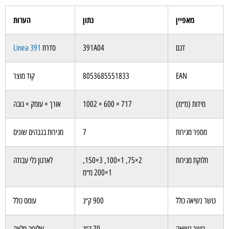
מאפיין
נתון
הערות
דגם
391A04
סדרת
Linea 391
EAN
8053685551833
קוד מוצר
מידות (מ״מ)
717 × 600 × 1002
אורך × עומק × גובה
מספר מגירות
7
מגירות בגבהים שונים
חלוקת מגירות
2×75, 1×100, 3×150,
לארגון כלי עבודה
1×200 מ״מ
כושר נשיאה כולל
900 ק״ג
עומס כולל
כושר נשיאה
70 ק״ג
שליפה מלאה