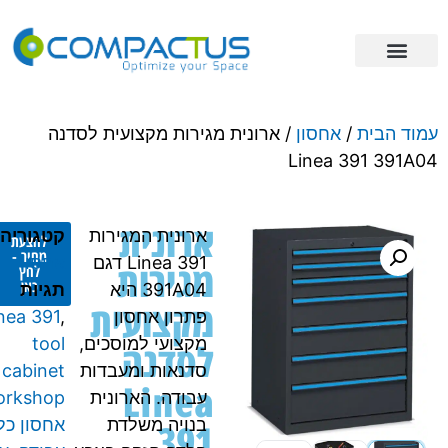
פתרונות אחסון
מידע מקצועי
ריהוט תעשייתי
וד הבית
/
אחסון
/ ארונית מגירות מקצועית לסדנה
Linea 391 391A
ארונית
ארונית המגירות
קטגוריה
להצעת
מחיר -
Linea 391 דגם
אחסון
מגירות
לחץ
כאן
391A04 היא
תגיות
מקצועית
פתרון אחסון
,
Linea 391
מקצועי למוסכים,
tool
לסדנה
סדנאות ומעבדות
cabinet
Linea
עבודה. הארונית
workshop
,
391
בנויה משלדת
אחסון כלי