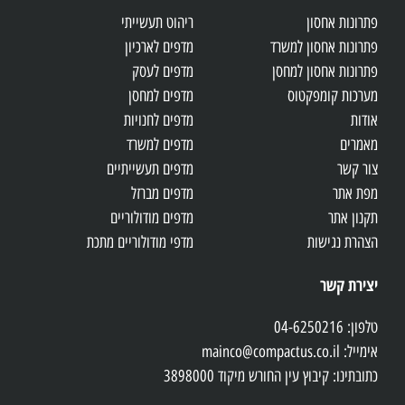
פתרונות אחסון
ריהוט תעשייתי
פתרונות אחסון למשרד
מדפים לארכיון
פתרונות אחסון למחסן
מדפים לעסק
מערכות קומפקטוס
מדפים למחסן
אודות
מדפים לחנויות
מאמרים
מדפים למשרד
צור קשר
מדפים תעשייתיים
מפת אתר
מדפים מברזל
תקנון אתר
מדפים מודולוריים
הצהרת נגישות
מדפי מודולוריים מתכת
יצירת קשר
טלפון: 04-6250216
אימייל: mainco@compactus.co.il
כתובתינו: קיבוץ עין החורש מיקוד 3898000