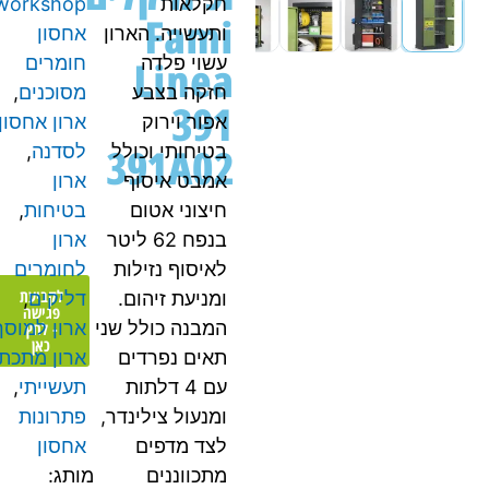
חקלאות
workshop
,
Fami
ותעשייה. הארון
אחסון
Linea
עשוי פלדה
חומרים
חזקה בצבע
מסוכנים
,
391
אפור וירוק
ארון אחסון
391A02
בטיחותי וכולל
לסדנה
,
אמבט איסוף
ארון
חיצוני אטום
בטיחות
,
בנפח 62 ליטר
ארון
לאיסוף נזילות
לחומרים
לקביעת
ומניעת זיהום.
דליקים
,
פגישה
המבנה כולל שני
ארון למוסך
,
- לחץ
כאן
תאים נפרדים
ארון מתכת
עם 4 דלתות
תעשייתי
,
ומנעול צילינדר,
פתרונות
לצד מדפים
אחסון
מתכווננים
מותג: