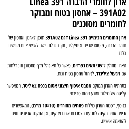
ארון לחומרי הדברה Linea 391
391A02 – אחסון בטוח ומבוקר
חומרים מסוכנים
רון החומרים הכימיים Linea 391 דגם 391A02
תוכנן לארגון ואחסון של
ומרי הדברה, פיטוסניטריים וכימיקלים, תוך הגבלת גישה לאנשי צוות מורשים
לבד.
שני תאים נפרדים
ארון מחולק ל־
, כאשר כל תא כולל מדף מתכוונן וזוג דלתות
מנעול צילינדר
ם
, לניהול אחסון בטוח ונוח.
אמבט איסוף חיצוני אטום בנפח 62 ליטר
תחתית הארון ממוקם
, המאפשר
ליטה של נזילות ומונע זיהום סביבתי.
פתחים מחוררים (10×10 מ״מ)
נוסף, דפנות הארון כוללות
, המאפשרים
רימת אוויר תקינה למניעת הצטברות אדים מזיקים, וכן התקנת אביזרים וווים
התאמה אישית.