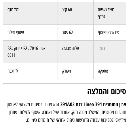
כושר נשיאה
60 ק״ג
לכל מדף
למדף
נפח אמבט איסוף
62 ליטר
איסוף נזילות
חומר
פלדה צבועה
אפור RAL 7016 + ירוק RAL
6011
אספקה
מפורק
להרכבה
יכום והמלצה
רון החומרים Linea 391 דגם 391A02
הוא פתרון בטיחות מקצועי לאחסון
ומרים מסוכנים, המשלב מבנה חזק, אוורור יעיל ואמבט איסוף לנזילות. פתרון
ידיאלי לסביבות עבודה הדורשות ניהול אחראי של חומרים כימיים.