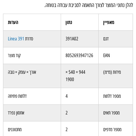
הלן נתוני המוצר לצורך התאמה לסביבת עבודה בטוחה.
מאפיין
נתון
הערות
דגם
391A02
סדרת
Linea 391
EAN
8052693947126
קוד מוצר
מידות (מ״מ)
944 × 540 ×
אורך × עומק × גובה
1900
מספר דלתות
4
דלתות פתיחה
מספר תאים
2
אחסון נפרד
מספר מדפים
2
מתכווננים