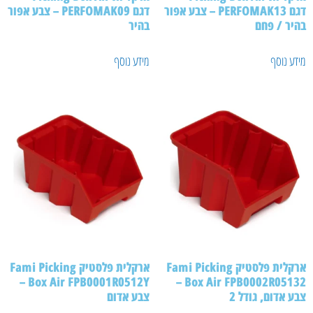
דגם PERFOMAK13 – צבע אפור
דגם PERFOMAK09 – צבע אפור
היר / פחם
בהיר
ידע נוסף
מידע נוסף
ארקלית פלסטיק Fami Picking
ארקלית פלסטיק Fami Picking
Box Air FPB0001R0512Y –
Box Air FPB0002R05132 –
בע אדום, גודל 2
צבע אדום