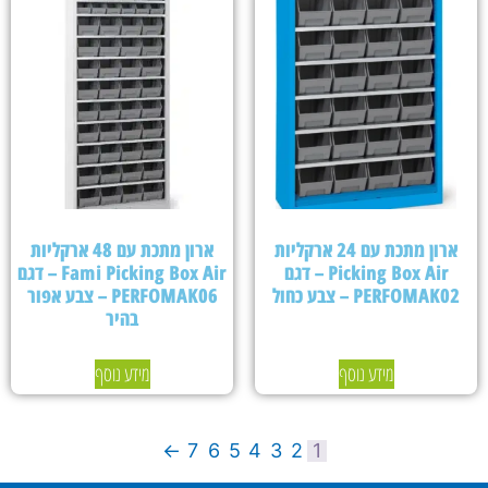
ארון מתכת עם 24 ארקליות
ארון מתכת עם 48 ארקליות
Picking Box Air – דגם
Fami Picking Box Air – דגם
PERFOMAK02 – צבע כחול
PERFOMAK06 – צבע אפור
בהיר
מידע נוסף
מידע נוסף
←
7
6
5
4
3
2
1