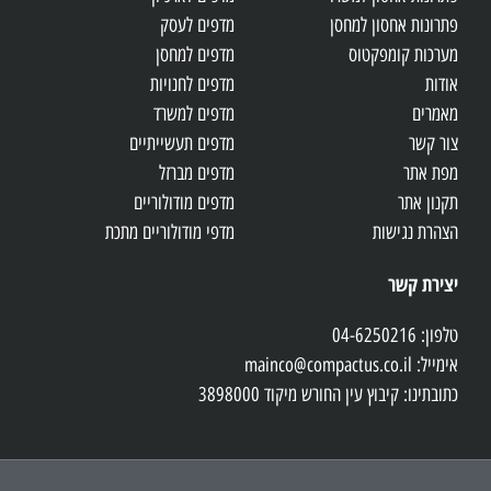
פתרונות אחסון למחסן
מדפים לעסק
מערכות קומפקטוס
מדפים למחסן
אודות
מדפים לחנויות
מאמרים
מדפים למשרד
צור קשר
מדפים תעשייתיים
מפת אתר
מדפים מברזל
תקנון אתר
מדפים מודולוריים
הצהרת נגישות
מדפי מודולוריים מתכת
יצירת קשר
טלפון: 04-6250216
אימייל: mainco@compactus.co.il
כתובתינו: קיבוץ עין החורש מיקוד 3898000