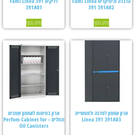
הדברה וכימיקלים Fami Linea
דליקים Fami Linea 391
391A01
391 391A02
מידע נוסף
מידע נוסף
ארון אחסון לסדנה ולתעשייה
ארון בטיחות לאחסון שמנים
Linea 391 391A03
ונוזלים – Perfom Cabinet for
Oil Canisters