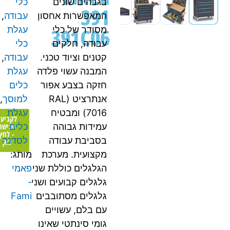
בגבהים שונים
כלי
391
המאפשרות אחסון
עבודה
,
391C06
מסודר של כלי
עגלת
עבודה, חלקים
כלי
קטנים וציוד טכני.
עבודה
,
המבנה עשוי פלדה
עגלת
חזקה בצבע אפור
כלים
אנתרציט (RAL
למוסך
,
7016) ומבטיח
עגלת
לקביעת
פגישה
עמידות גבוהה
כלים
- לחץ
בסביבת עבודה
לסדנה
כאן
מקצועית. מערכת
מותג:
הגלגלים כוללת שני
פאמי
גלגלים קבועים ושני
-
גלגלים מסתובבים
Fami
עם בלם, עשויים
גומי סינתטי שאינו