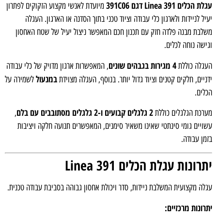
ם Linea 391 דגם 391C06
מיועדת לאנשי מקצוע הזקוקים לפתרון
 לניידות ולארגון כלי עבודה וציוד טכני בתוך הסדנה או הארגון. העגלה
ת מבנה פלדה חזק עם תכנון חכם המאפשר ניצול יעיל של שטח האחסון
ה נוחה לכלים.
4 מגירות בגבהים שונים
לה כוללת
, המאפשרות ארגון מדויק של כלי עבודה
במנעול
ים, חלקים קטנים וציוד גדול יותר. בנוסף, העגלה מצוידת
לשמירה על
ם.
2 גלגלים קבועים ו-2 גלגלים מסתובבים עם בלם
ת הגלגלים כוללת
,
ים גומי סינתטי שאינו משאיר סימנים, המאפשרים תנועה חלקה ויציבות
 עבודה.
ונות עגלת הכלים Linea 391
 מקצועית המשלבת ניידות, סדר ויכולת אחסון גבוהה בסביבת עבודה טכנית.
נות מרכזיים: