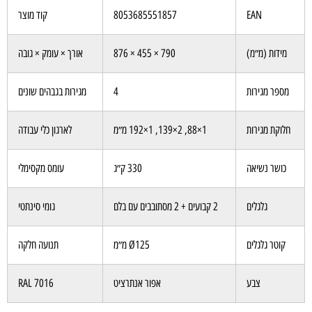
EAN
8053685551857
קוד מוצר
מידות (מ״מ)
790 × 455 × 876
אורך × עומק × גובה
מספר מגירות
4
מגירות בגבהים שונים
חלוקת מגירות
1×88, 2×139, 1×192 מ״מ
לארגון כלי עבודה
כושר נשיאה
330 ק״ג
עומס מקסימלי
גלגלים
2 קבועים + 2 מסתובבים עם בלם
גומי סינתטי
קוטר גלגלים
Ø125 מ״מ
תנועה חלקה
צבע
אפור אנתרציט
RAL 7016