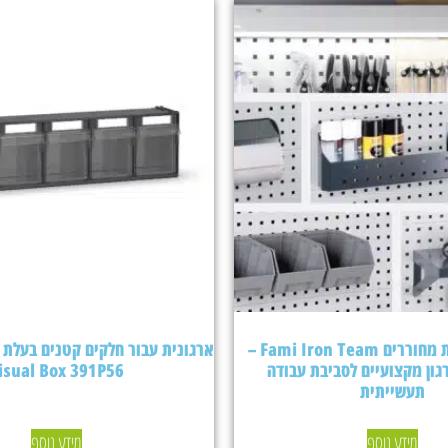
אביזרים ללוחות מחוררים Fami Iron Team –
גון מקצועיים לסביבת עבודה
isual Box 391P56
תעשייתית
מידע נוסף
מידע נוסף