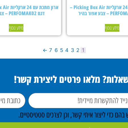
ארון מתכת עם 24 ארקליות Picking Box Air –
דגם PERFOMAK02 – צבע כחול
מידע נוסף
מידע נוסף
←
7
6
5
4
3
2
1
שאלות? מלאו פרטים ליצירת קשר!
הם כדי ליצור איתי קשר, וכן לצרכים סטטיסטיים.