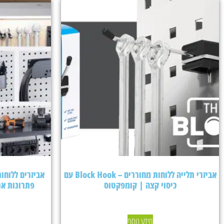
אביזרי תלייה ללוחות מחוררים – Block Hook עם
כיסוי קצה | קומפקטוס
פתרונות אר
מידע נוסף