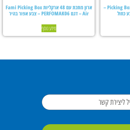
ארון מתכת עם 24 ארקליות Picking Box Air –
ארון מתכת עם 48 ארקליות Fami Picking Box
Air – דגם PERFOMAK06 – צבע אפור בהיר
מידע נוסף