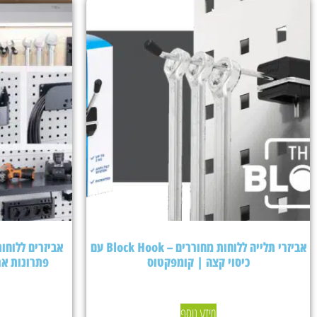
אביזרי תלייה ללוחות מחוררים – Block Hook עם
כיסוי קצה | קומפקטוס
פתרונות אר
מידע נוסף