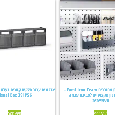
אביזרים ללוחות מחוררים Fami Iron Team –
גון מקצועיים לסביבת עבודה
isual Box 391P56
תעשייתית
מידע נוסף
מידע נוסף