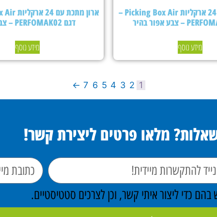
ארון מתכת עם 24 ארקליות Picking Box Air –
דגם PERFOMAK02 – צבע כחול
מידע נוסף
מידע נוסף
←
7
6
5
4
3
2
1
שאלות? מלאו פרטים ליצירת קשר!
הם כדי ליצור איתי קשר, וכן לצרכים סטטיסטיים.