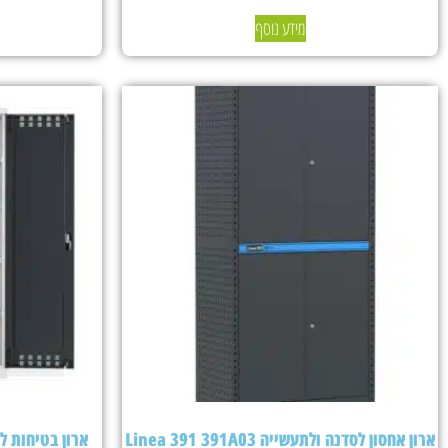
מידע נוסף
ארון אחסון לסדנה ולתעשייה Linea 391 391A03