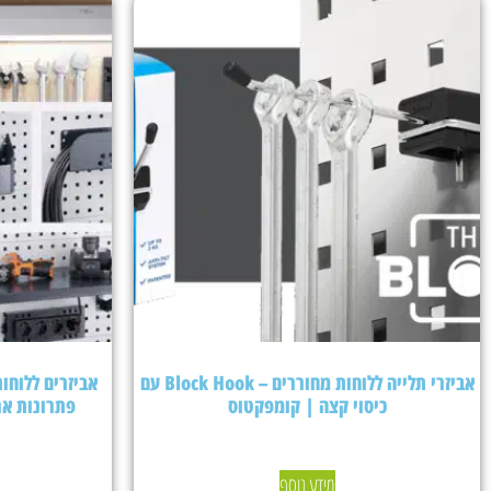
אביזרי תלייה ללוחות מחוררים – Block Hook עם
כיסוי קצה | קומפקטוס
פתרונות אר
מידע נוסף