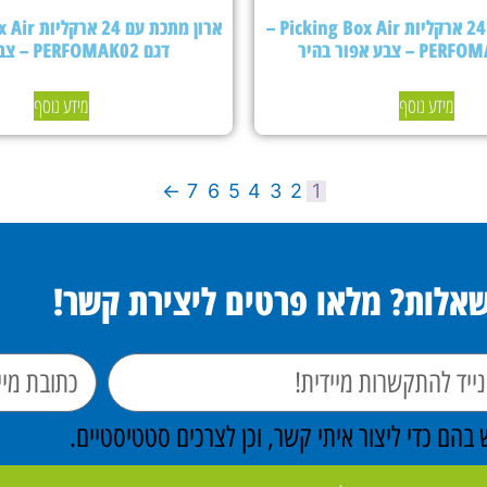
ארון מתכת עם 24 ארקליות Picking Box Air –
דגם PERFOMAK02 – צבע כחול
מידע נוסף
מידע נוסף
←
7
6
5
4
3
2
1
שאלות? מלאו פרטים ליצירת קשר!
הם כדי ליצור איתי קשר, וכן לצרכים סטטיסטיים.