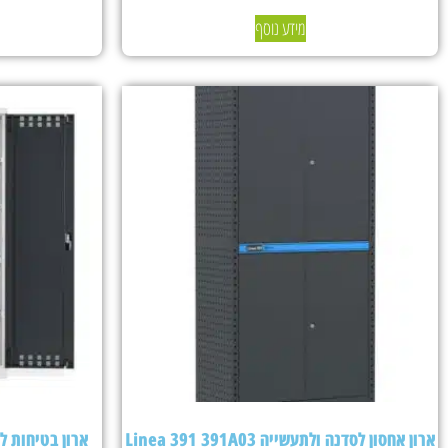
מידע נוסף
ארון אחסון לסדנה ולתעשייה Linea 391 391A03