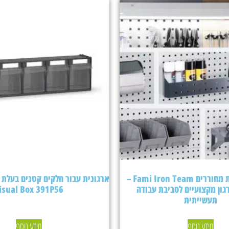
אביזרים ללוחות מחוררים Fami Iron Team –
גון מקצועיים לסביבת עבודה
isual Box 391P56
תעשייתית
מידע נוסף
מידע נוסף