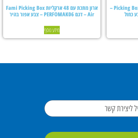
ארון מתכת עם 24 ארקליות Picking Box Air –
ארון מתכת עם 48 ארקליות Fami Picking Box
Air – דגם PERFOMAK06 – צבע אפור בהיר
מידע נוסף