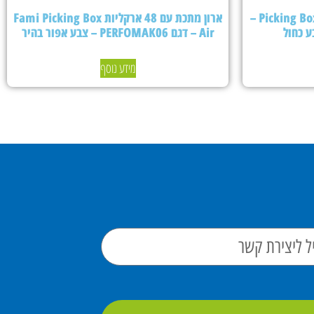
ארון מתכת עם 24 ארקליות Picking Box Air –
ארון מתכת עם 48 ארקליות Fami Picking Box
Air – דגם PERFOMAK06 – צבע אפור בהיר
מידע נוסף