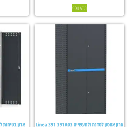
מידע נוסף
ארון אחסון לסדנה ולתעשייה Linea 391 391A03