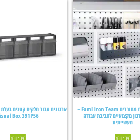
אביזרים ללוחות מחוררים Fami Iron Team –
גון מקצועיים לסביבת עבודה
isual Box 391P56
תעשייתית
מידע נוסף
מידע נוסף