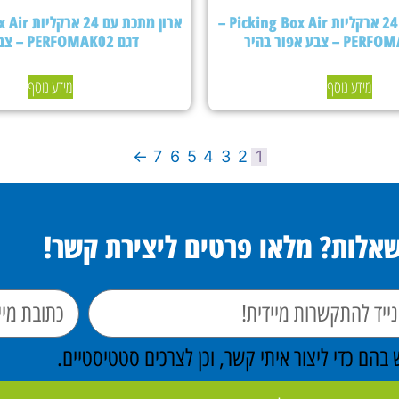
ארון מתכת עם 24 ארקליות Picking Box Air –
דגם PERFOMAK02 – צבע כחול
מידע נוסף
מידע נוסף
←
7
6
5
4
3
2
1
שאלות? מלאו פרטים ליצירת קשר!
הם כדי ליצור איתי קשר, וכן לצרכים סטטיסטיים.