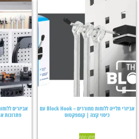
אביזרי תלייה ללוחות מחוררים – Block Hook עם
כיסוי קצה | קומפקטוס
פתרונות אר
מידע נוסף