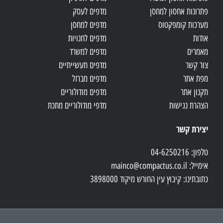
פתרונות אחסון למחסן
מדפים לעסק
מערכות קומפקטוס
מדפים למחסן
אודות
מדפים לחנויות
מאמרים
מדפים למשרד
צור קשר
מדפים תעשייתיים
מפת אתר
מדפים מברזל
תקנון אתר
מדפים מודולוריים
הצהרת נגישות
מדפי מודולוריים מתכת
יצירת קשר
טלפון: 04-6250216
אימייל: mainco@compactus.co.il
כתובתינו: קיבוץ עין החורש מיקוד 3898000