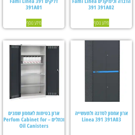
הדברה וכימיקלים Fami Linea
דליקים Fami Linea 391
391A01
391 391A02
מידע נוסף
מידע נוסף
ארון אחסון לסדנה ולתעשייה
ארון בטיחות לאחסון שמנים
Linea 391 391A03
ונוזלים – Perfom Cabinet for
Oil Canisters