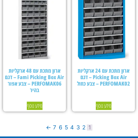
ארון מתכת עם 24 ארקליות
ארון מתכת עם 48 ארקליות
Picking Box Air – דגם
Fami Picking Box Air – דגם
PERFOMAK02 – צבע כחול
PERFOMAK06 – צבע אפור
בהיר
מידע נוסף
מידע נוסף
←
7
6
5
4
3
2
1