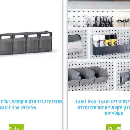
אביזרים ללוחות מחוררים Fami Iron Team –
גון מקצועיים לסביבת עבודה
isual Box 391P56
תעשייתית
מידע נוסף
מידע נוסף