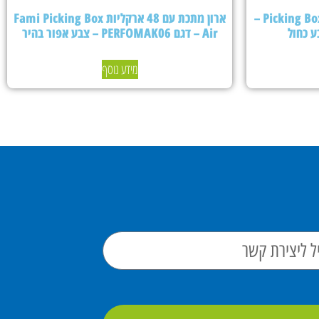
ארון מתכת עם 24 ארקליות Picking Box Air –
ארון מתכת עם 48 ארקליות Fami Picking Box
Air – דגם PERFOMAK06 – צבע אפור בהיר
מידע נוסף