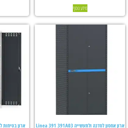
מידע נוסף
ארון אחסון לסדנה ולתעשייה Linea 391 391A03