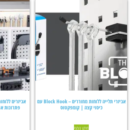
אביזרי תלייה ללוחות מחוררים – Block Hook עם
כיסוי קצה | קומפקטוס
פתרונות אר
מידע נוסף