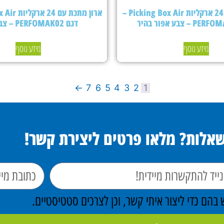
ארון מתכת עם 24 ארקליות Picking Box Air –
דגם PERFOMAK02 – צבע כחול
מידע נוסף
מידע נוסף
←
7
6
5
4
3
2
1
שאלות? מלאו פרטים ליצירת קשר!
הם כדי ליצור איתי קשר, וכן לצרכים סטטיסטיים.