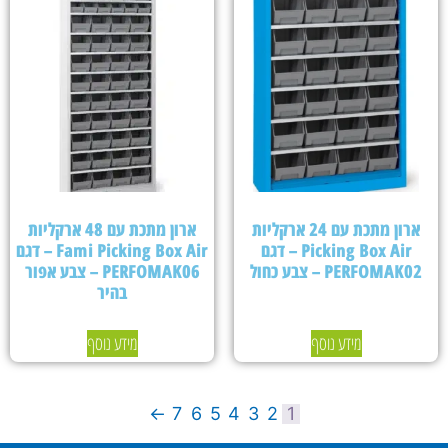
ארון מתכת עם 24 ארקליות
ארון מתכת עם 48 ארקליות
Picking Box Air – דגם
Fami Picking Box Air – דגם
PERFOMAK02 – צבע כחול
PERFOMAK06 – צבע אפור
בהיר
מידע נוסף
מידע נוסף
←
7
6
5
4
3
2
1