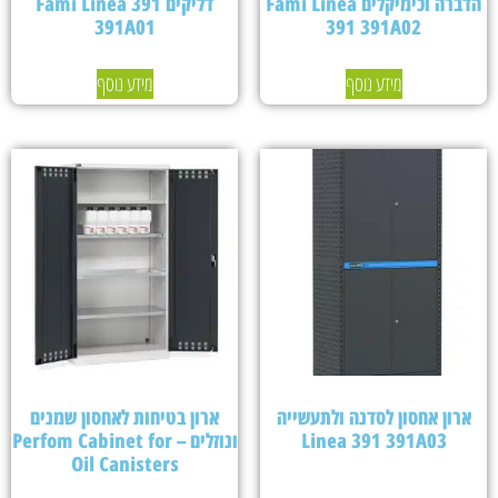
הדברה וכימיקלים Fami Linea
דליקים Fami Linea 391
391A01
391 391A02
מידע נוסף
מידע נוסף
ארון אחסון לסדנה ולתעשייה
ארון בטיחות לאחסון שמנים
Linea 391 391A03
ונוזלים – Perfom Cabinet for
Oil Canisters