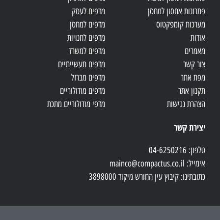
פתרונות אחסון למחסן
מדפים לעסק
מערכות קומפקטוס
מדפים למחסן
אודות
מדפים לחנויות
מאמרים
מדפים למשרד
צור קשר
מדפים תעשייתיים
מפת אתר
מדפים מברזל
תקנון אתר
מדפים מודולוריים
הצהרת נגישות
מדפי מודולוריים מתכת
יצירת קשר
טלפון: 04-6250216
אימייל: mainco@compactus.co.il
כתובתינו: קיבוץ עין החורש מיקוד 3898000