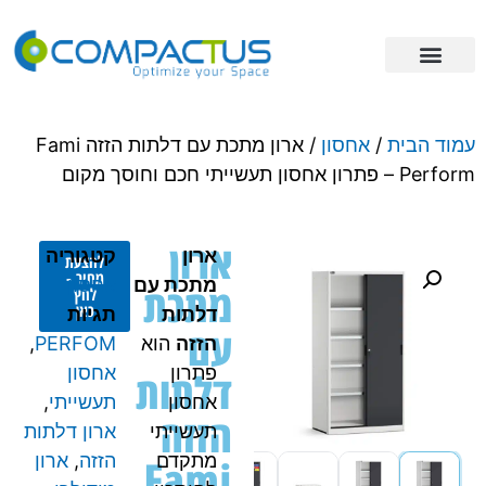
פתרונות אחסון
מידע מקצועי
ריהוט תעשייתי
עמוד הבית
/
אחסון
/ ארון מתכת עם דלתות הזזה Fami
Perform – פתרון אחסון תעשייתי חכם וחוסך מקום
ארון
ארון
קטגוריה
להצעת
מחיר -
מתכת עם
אחסון
מתכת
לחץ
כאן
דלתות
תגיות
עם
הזזה
הוא
PERFOM
,
פתרון
אחסון
דלתות
אחסון
תעשייתי
,
הזזה
תעשייתי
ארון דלתות
מתקדם
Fami
הזזה
,
ארון