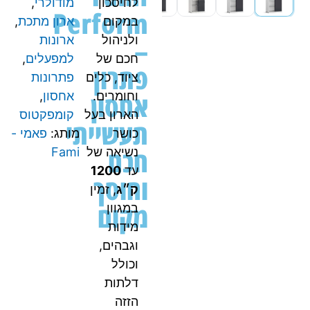
לחיסכון
מודולרי
,
Perform
במקום
ארון מתכת
,
–
ולניהול
ארונות
חכם של
למפעלים
,
פתרון
ציוד, כלים
פתרונות
אחסון
וחומרים.
אחסון
,
הארון בעל
קומפקטוס
תעשייתי
כושר
מותג:
פאמי -
חכם
נשיאה של
Fami
עד
1200
וחוסך
ק״ג
, זמין
מקום
במגוון
מידות
וגבהים,
וכולל
דלתות
הזזה