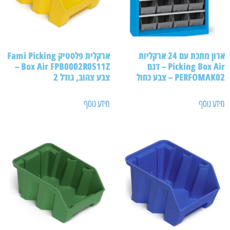
ארון מתכת עם 24 ארקליות
ארקלית פלסטיק Fami Picking
Picking Box Air – דגם
Box Air FPB0002R0511Z –
PERFOMAK02 – צבע כחול
צבע צהוב, גודל 2
מידע נוסף
מידע נוסף