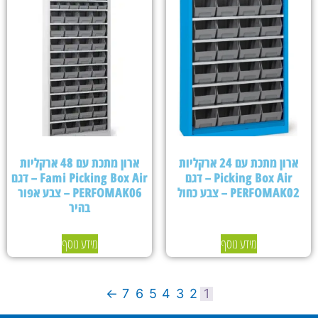
ארון מתכת עם 24 ארקליות
ארון מתכת עם 48 ארקליות
Picking Box Air – דגם
Fami Picking Box Air – דגם
PERFOMAK02 – צבע כחול
PERFOMAK06 – צבע אפור
בהיר
מידע נוסף
מידע נוסף
←
7
6
5
4
3
2
1