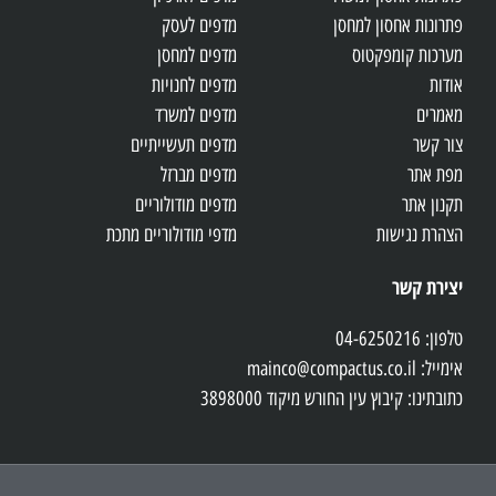
פתרונות אחסון למחסן
מדפים לעסק
מערכות קומפקטוס
מדפים למחסן
אודות
מדפים לחנויות
מאמרים
מדפים למשרד
צור קשר
מדפים תעשייתיים
מפת אתר
מדפים מברזל
תקנון אתר
מדפים מודולוריים
הצהרת נגישות
מדפי מודולוריים מתכת
יצירת קשר
טלפון: 04-6250216
אימייל: mainco@compactus.co.il
כתובתינו: קיבוץ עין החורש מיקוד 3898000