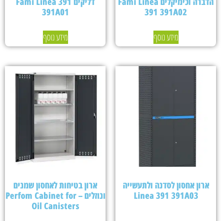
הדברה וכימיקלים Fami Linea
דליקים Fami Linea 391
391A01
391 391A02
מידע נוסף
מידע נוסף
ארון אחסון לסדנה ולתעשייה
ארון בטיחות לאחסון שמנים
Linea 391 391A03
ונוזלים – Perfom Cabinet for
Oil Canisters