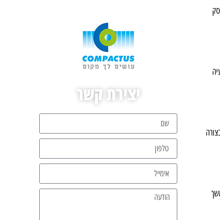
סק
יה
יצירת קשר
צורה
משך