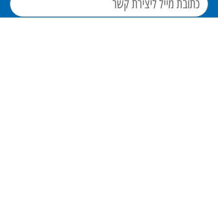
אני מאשר/ת את מסירת הפרטים מרצוני החופשי
והשימוש בהם כדי ליצור איתי קשר, וכן לצרכים
סטטיסטיים.
שלח כעת
פתרונות מידוף תעשייתי
ופתרונות אחסון נוספים בישראל מאז 1960.