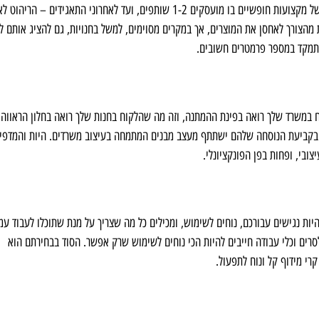
עבור לקוח עסקי הוא למעשה מוצר נדרש. בכל מקום, החל ממשרד של מקצועות חופשיים בו מועסקים 1-2 שותפים, ועד לאחרוני התאגידים – ה
 מהצורך לאחסן את המוצרים, אך במקרים מסוימים, למשל בחנויות, גם להציג אותם ל
התמקד במספר פרמטרים חשובים.
וח במשרד שלך רואה בפינת ההמתנה, וזה מה שהלקוח בחנות שלך רואה בחלון הראווה.
ם בקביעת הנוסחה שלהם ישתתף מעצב מבנים המתמחה בעיצוב משרדים. היות והמדפי
בי, ופחות בפן הפונקציונלי.
יות נגישים עבורכם, נוחים לשימוש, ומכילים כל מה שצריך על מנת שתוכלו לעבוד עמ
רים וכלי עבודה חייבים להיות הכי נוחים לשימוש שרק אפשר. הסוד בבחירתם הוא
רי מידוף קל ונוח לתפעול.