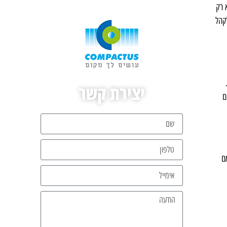
ריהוט לא רק
קהל
יצירת קשר
ם
ם