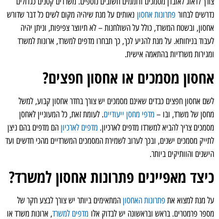
צורך לדאוג לאובדן מסמכים ודוממים חשובים נוספים. משרדים קטנים כגדולים
נדרשים לבחור
פתרונות אחסון
נאותים על מנת שיהיה מקום לשים כל דבר שדורש
אחסון, ובשטח המשרד, כולל על השולחנות – לא תיווצר צפיפות, וניתן יהיה
לעבוד בניחותא. על מנת להגיע לכך, כך תבחרו מדפים למשרד, ארונות למשרד
ומגירות משרדיות בהתאמה אישית.
אחסון מסמכים או אחסון חפצים?
לשם אחסון חפצים כבדים שאינם מסמכים יש צורך בחדר אחסון קבוע, למשל
מחסן של משרד, ובו –
מדפי מחסן ייעודיים
. לעומת זאת, כל המעוניין לאחסן
מסמכים צריך להביא למשרדו מדפים לארכיון.
מדפים לארכיון
הם מדפים בהם ניצן
לתייק מסמכים ישנים, ובכך לערוב לשמירת המסמכים המשרדיים מהכי חדשים ועד
הישנים והוותיקים ביותר.
כיצד מאפיינים פתרונות אחסון למשרד?
על מנת למצוא את
פתרונות האחסון
המתאימים ביותר יש צורך לבצע חקר של
מספר פרמטרים. בראש ובראשונה יש לבדוק אלו
מדפים למשרד
, ארונות משרד או