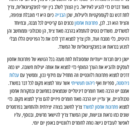
מאוד דברים כדי להגיע לאידיאל. בין הצורך לשלב בין יופי לפונקציונאליות, צריך
לתת דגש גם לקומפקטיות וליעילות, שכן
הבנייה
כיום היא די מוגבלת וצפופה,
והציוד הוא רב. לכן,
פתרונות אחסון
נכונים הם קריטיים לכל מבנה, ובמיוחד
למשרדים. משרדים נוטים להתמלא בהרבה מאוד ציוד, הן טכנולוגי וממוחשב והן
רהיטים, כלי מטבח ועוד, ולכן צריך למצוא דרך לרכז את כל הפריטים הללו מבלי
לפגוע בנראות או בפונקציונאליות של המשרד.
ישנן כיום חברות ייעודיות שמסוגלות לתת מענה בכל הנושא של פתרונות אחסון
לעסקים ולהביא את הערך המוסף כדי למצוא את אותה יעילות חשובה. יש כמה
דרכים למצוא פתרונות רלוונטיים וזה מתחיל עם מידוף נכון, וממשיך עם
עגלות
נירוסטה
, ספריות ואף
ריהוט תעשייתי
אשר עוזר למצוא מקום לכל דבר במשרד.
אמנם יש הרבה מאוד חומרים דיגיטליים שנמצאים במחשבים ובמקורות אחסון
טכנולוגיים, אך עדיין יש הרבה מאוד חומרים פיזיים להם צריך למצוא מקום. כדי
למצוא
פתרונות אחסון למשרד
צריך לחשוב בצורה יצירתית ולהתחשב בפרמטרים
שונים כמו נראות ונגישות, שכן המשרד צריך להישאר מרשים, ובנוסף, עליו
לאפשר לעובדים גישה נוחה לחומרים רלוונטיים באופן יום יומי.