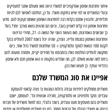
איתור פתרונות אחסון אטרקטיביים למשרד היווה מאז ומעולם אתגר למעסיקים
ובעלי המשרדים או למי שיש בחזקתו משרד. על כן, החלטנו לאפשר לכם להיות
תכליתיים, ולהכווין אתכם בקלות רבה לפתרונות האחסון שאתם זקוקים להם. מדוע
פתרונות אחסון היו קלים לאפיון בעבר, וכיום הם מהווים נושא מורכב יותר? בשל
כך שבשנים האחרונות, מאז העשור השני של המאה ה- 21, מחירי הריהוט
ופתרונות האחסון במגמת עלייה. הצרכן, שהיה יכול בשנת 2007 להחליט בנקל
לקנות 100 כסאות למוקד טלמרקטינג ו- 50 שולחנות למשרד גדול אחר, כיום
מתקשה להחליט החלטות כאלו בהתבססו על מחירים יקרים, ותמורה מועטה להם
ביחס למה שהוא משלם. לכן, מה שנדרש בתקופה זו הוא אחסון חכם ולא אחסון
גרנדיוזי ועודף. כך תעשו זאת נכון.
אפיינו את סוג המשרד שלכם
משרדים מתחלקים ליחידות עבודה גדולות המהוות כר פורה קלאסי להעסקת
עובדים: מוקד טלמיטינג או טלמרקטינג, מזכירה אנושית וכד'. לעומתם, ישנם
משרדים בהם מועסקים מעט עובדים, בשכר גלובלי, כמו למשל משרדים של חברות
הייטק או משרדי הנהלה של קבוצות מסחר, כמו גם משרדים ממשלתיים או יחידות