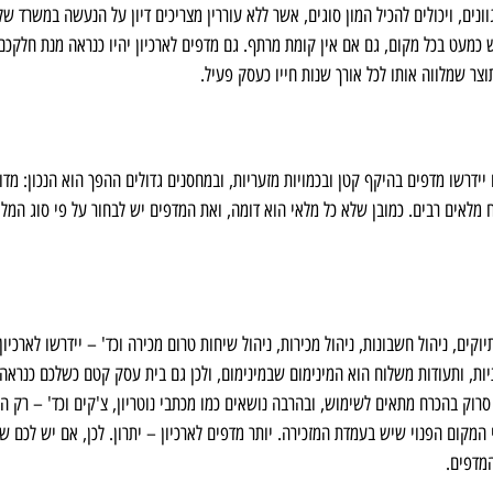
נים, ויכולים להכיל המון סוגים, אשר ללא עוררין מצריכים דיון על הנעשה במשרד של
עט בכל מקום, גם אם אין קומת מרתף. גם מדפים לארכיון יהיו כנראה מנת חלקכם
צר שמלווה אותו לכל אורך שנות חייו כעסק פעיל.
דרשו מדפים בהיקף קטן ובכמויות מזעריות, ובמחסנים גדולים ההפך הוא הנכון: מדו
מלאים רבים. כמובן שלא כל מלאי הוא דומה, ואת המדפים יש לבחור על פי סוג המלא
, ניהול חשבונות, ניהול מכירות, ניהול שיחות טרום מכירה וכד' – יידרשו לארכיון.
יות, ותעודות משלוח הוא המינימום שבמינימום, ולכן גם בית עסק קטם כשלכם כנראה
סרוק בהכרח מתאים לשימוש, ובהרבה נושאים כמו מכתבי נוטריון, צ'קים וכד' – רק ה
מקום הפנוי שיש בעמדת המזכירה. יותר מדפים לארכיון – יתרון. לכן, אם יש לכם שו
המדפים.