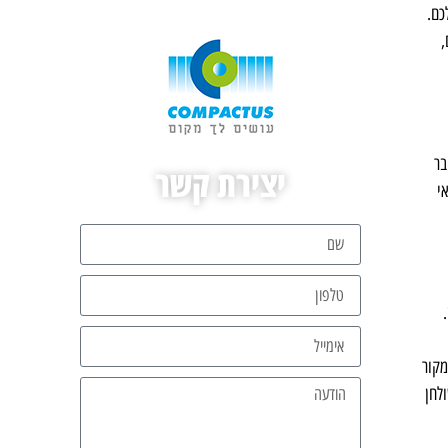
כם.
,
בר
יצירת קשר
י
מקור
לחן