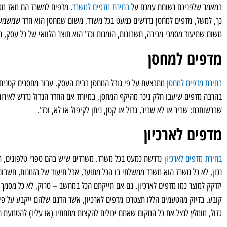
במאמר שלפניכם נשוחח עמכם על
בחירת מדפים למשרד
. מדפים למשרד הם מאד מגוו
כך, למשל, מדפים למחסן נדרשים כמעט בכל משרד, משום שמחסן הוא חדר שמשמש כמ
משום שתיעוד מסמכי מכירה, חשבונות, הזמנות וכד' הוא תוצר הלוואי של כל עסק, תו
מדפים למחסן
בחירת מדפים למחסן
מתבצעת על פי גודל המחסן בבית העסק. עבור מחסנים קטנים יי
בהרבה מדפים שיעבו חלק ניכר מהיקף המחסן, במיוחד אם החדר הגדול נדרש לאירוח 
שברשותכם: שביר או לא שביר, גדול או קטן, ניתן לקיפול או לא, וכד'.
מדפים לארכיון
בחירת מדפים לארכיון
נדרשת כמעט בכל משרד. משרדים שיש בהם ספרי טלפונים, תיוקים
נכון, לא כל משרד הוא משרד ממשלתי בו הכל מתועד, אבל תיעוד של הזמנות, חשבונ
יזדקק למוצר כמו מדפים לארכיון. גם אם תייקתם הכל במחשב – סרוק, לא כל מסמך 
קובע. בדיוק מהטעמים הללו תצטרכו מדפים לארכיון, אשר הדגם שלהם ייקבע על פי ה
גדול, מומלץ לנצל את כל המקום שאתם יכולים להקצות מתחתיו (או עליו) להטמעת 