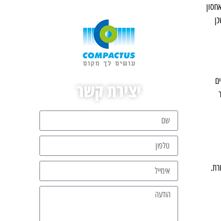
חסון
כן
ם
יצירת קשר
רת.