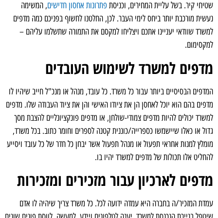
שטיחי קיר. בשל עליית המחירים, וכניסת
פתרונות אחסון חדישים
, המשימה
נעשית מורכבת יותר ביחס לימי העבר. לכן, החלטנו לחשוף בפניכם כמה מדפים
למשרד שוודאי יעניינו אתכם ויצליחו למקסם את התמורה שתשלמו עליהם –
למקסימום.
מדפים למשרד לשימוש העובדים
המדפים הבסיסיים ביותר עבור כל משרד. כל עובד, מנהל או מנכ"ל חייב שיהיו לו
מדפים בהם הוא יוכל לאחסן הן את ציודו האישי והן את ציוד העבודה שלו. מדפים
למשרד יכולים להיות מדפים צמודי-שולחן, או מדפים פונקציונליים להצבת מסך
גדול או כאלו שיישמשו כספרייה/כוננית קטנה לספרים וחומר כתוב. בכל משרד,
מומלץ למנות אחראי תפעול או מנהל תפעול אשר יבחן כל חדר של כל עובד ויסייע
להחליט אלו תכולות של מדפים למשרד יהיו בו.
מדפים לארכיון עבור מזכירים ומזכירות
עמדת המזכיר/ה בחברה היא עמדה ידועה לכל. כל משרד צריך שיהיה לו אדם
שיטפל בניירת הנכנסת למשרד, יענה לטלפונים ויידע, למעשה, לווסת פונים שונים