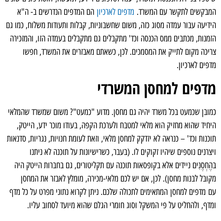
המבקשים לתקשר עם המשרד.
מדפים לארכיון
הם המדפים הנדרשים ב- ה"א
הידיעה עבור עמדה מסוג כזה, משום שחשבוניות, קבלות ותעודות משלוח, כמו גם
הזמנות, מכתבים ממס הכנסה וכד' מתקבלים גם מתקבלים בעמדה הזו, והמזכירה
צריכה מקום לתייק את המסמכים. לכן, כשאתם מאבזרים את המשרד, חפשו
מדפים לארכיון.
מדפים למחסן המשרדי
כמובן שכמעט בכל משרד יהיה גם מחסן. מדוע "כמעט"? משום שמשרד שהמלאי
היחיד שהוא מחזיק הוא מלאי למטבח ולערכת הקפה, בעודו מוכר ידע, הייטק,
תוכנות וכד' – כנראה לא יזדקק למחסן מלאי, וזאת לעומת חנויות, נגריות, סדנאות
ויצרנים נוספים שיהיו זקוקים לו. (בעבר, כשרישיונות על תוכנה לא ניתנו
בהֶחְסֶנִים ניידים אלא בקופסאות תוכנה עם תקליטורים, גם בחברות הייטק היה
מקובל לבנות מחסן). לכן, אם יש לכם מלאי-מכירה, מומלץ לאבזר את המחסן
עם מדפים למחסן המתאימים לתכולה שלכם. ניתן לקרוא נתוני מפרט על כל מדף
ומדף, ולהחליט על פי המשקל וסוג חומרי הגלם שהוא מיועד לסחוב עליו.