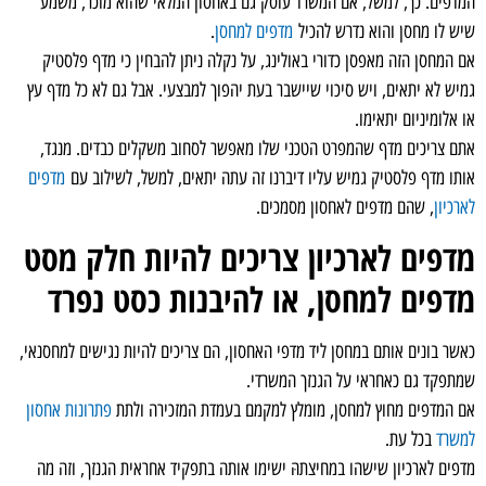
המדפים. כך, למשל, אם המשרד עוסק גם באחסון המלאי שהוא מוכר, משמע
שיש לו מחסן והוא נדרש להכיל
מדפים למחסן
.
אם המחסן הזה מאפסן כדורי באולינג, על נקלה ניתן להבחין כי מדף פלסטיק
גמיש לא יתאים, ויש סיכוי שיישבר בעת יהפוך למבצעי. אבל גם לא כל מדף עץ
או אלומיניום יתאימו.
אתם צריכים מדף שהמפרט הטכני שלו מאפשר לסחוב משקלים כבדים. מנגד,
אותו מדף פלסטיק גמיש עליו דיברנו זה עתה יתאים, למשל, לשילוב עם
מדפים
לארכיון
, שהם מדפים לאחסון מסמכים.
מדפים לארכיון צריכים להיות חלק מסט
מדפים למחסן, או להיבנות כסט נפרד
כאשר בונים אותם במחסן ליד מדפי האחסון, הם צריכים להיות נגישים למחסנאי,
שמתפקד גם כאחראי על הגנזך המשרדי.
אם המדפים מחוץ למחסן, מומלץ למקמם בעמדת המזכירה ולתת
פתרונות אחסון
למשרד
בכל עת.
מדפים לארכיון שישהו במחיצתהּ ישימו אותה בתפקיד אחראית הגנזך, וזה מה