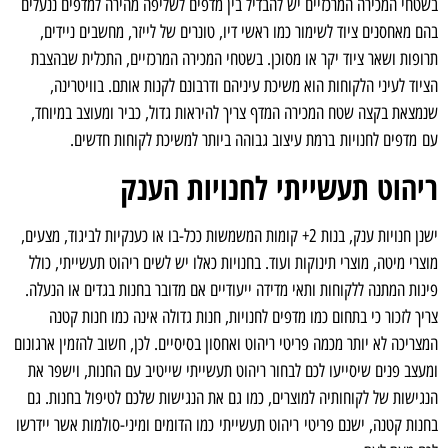
בשטחי המכירה המרכזיים יש להבדיל בין מדפים לשליפה מהירה למדפים ננעלים
בהם מאחסנים ציוד לשימור כמו ראשי דיו, טונרים של לייזר, מחשבים ניידים,
תרופות ושאר ציוד יקר או מסוכן. בשטחי המכירה המרכזיים, התכלית שבהצבת
הציוד לעיני הלקוחות הוא משיכת עיניהם ודרבונם לקנות אותם. בוויטרינה,
שנמצאת בקצה שטח המכירה המדף צריך להיראות גדול, כביר ומעוצב במיוחד,
עם מדפים לחנויות ברמת עיצוב גבוהה ביותר למשיכת לקוחות חדשים.
ריהוט תעשייתי לחנויות הענק
ישנן חנויות ענק, בנות 2+ קומות המשמשות ככל-בו או כענקיות לביגוד, מצעים,
מוצרי מיטה, מוצרי תינוקות ועוד. בחנויות כאלו יש לשים ריהוט תעשייתי, כולל
פינות המתנה ללקוחות ותאי מדידה ייעודיים אם מדובר בחנות בגדים או הנעלה.
צריך לזכור כי בתחום כמו מדפים לחנויות, חנות גדולה אינה כמו חנות קטנה
המצריכה לא יותר מכמה פריטי ריהוט ואחסון בסיסיים. לכן, חשוב להזמין ארגונום
ומעצב פנים שיסייעו לכם לבחור ריהוט תעשייתי שייטיב עם החנות, וישפר את
הנגישות של לקוחותיה למוצרים, כמו גם את הנגישות שלכם לטיפול בחנות. גם
בחנות קטנה, ישנם פריטי ריהוט תעשייתי כמו הדומים ומיני-סולמות אשר יידרשו