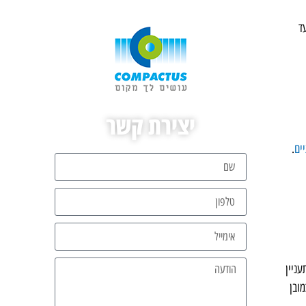
ד
יצירת קשר
ים
.
ניין
ובן