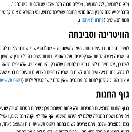
מדפים לחנויות, לכל החנויות, מכילים מבנה תלת שלבי שכולכם חייבים להכיר.
הדבר יסייע לכם להבין מהם מדפי החובה שעליכם לרכוש, ומי מהמדפים אינו קריטי
חנות תכשיטים (
פתרונות אחסון
).
הוויטרינה וסביבתה
לוויטרינה בחנות מעמד מיוחד. היא, למעשה, ה – Buzz הראשוני שגורם ללקוח להיכנס או לוותר על הבילוי בחנות.
הוויטרינה צריכה להיות אטרקטיבית, ועל האחראי בחנות לשים בה כל טובין שימשוך א
לשם כך, אלו חייבים להיות מדפים לחנויות שלא רק יהיו מעוצבים, אלא יכילו מראה 
לדוגמה, בחנות צעצועים נהוג לשים בוויטרינה מדפים הצבועים ומעוטרים בנוף שעל 
עיצוב כזה יכול לזמן לחנות גם מבוגרים שאין להם קשר לגידול ילדים (
ריהוט תעשייתי
גוף החנות
בגוף החנות מתבצעות המכירות, ולא פחות חשובות מכך: שיחות הטרום מכירה שנעשו
אם אתם ושטח המכירה שלכם לא תיראו משכנע, אף אחד לא יקנה מכם כלום, ואפילו 
בכם ובמוצרים שלכם, אתם צריכים לשים בחנות ריהוט תעשייתי נוח ומעוצב כאחד,
מ