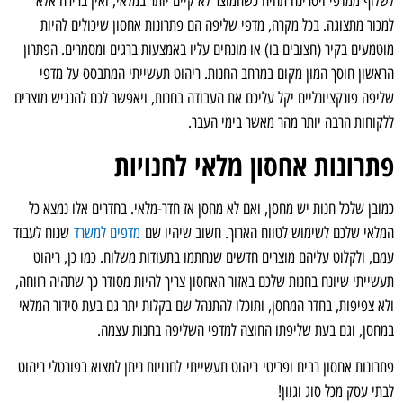
לשלוף ממדפי ויטרינה תהיה כשהמוצר לא קיים יותר במלאי, ואין ברירה אלא
למכור מתצוגה. בכל מקרה, מדפי שליפה הם פתרונות אחסון שיכולים להיות
מוטמעים בקיר (חצובים בו) או מונחים עליו באמצעות ברגים ומסמרים. הפתרון
הראשון חוסך המון מקום במרחב החנות. ריהוט תעשייתי המתבסס על מדפי
שליפה פונקציונליים יקל עליכם את העבודה בחנות, ויאפשר לכם להנגיש מוצרים
ללקוחות הרבה יותר מהר מאשר בימי העבר.
פתרונות אחסון מלאי לחנויות
כמובן שלכל חנות יש מחסן, ואם לא מחסן אז חדר-מלאי. בחדרים אלו נמצא כל
המלאי שלכם לשימוש לטווח הארוך. חשוב שיהיו שם
מדפים למשרד
שנוח לעבוד
עמם, ולקלוט עליהם מוצרים חדשים שנחתמו בתעודות משלוח. כמו כן, ריהוט
תעשייתי שיונח בחנות שלכם באזור האחסון צריך להיות מסודר כך שתהיה רווחה,
ולא צפיפות, בחדר המחסן, ותוכלו להתנהל שם בקלות יתר גם בעת סידור המלאי
במחסן, וגם בעת שליפתו החוצה למדפי השליפה בחנות עצמה.
פתרונות אחסון רבים ופריטי ריהוט תעשייתי לחנויות ניתן למצוא בפורטלי ריהוט
לבתי עסק מכל סוג וגוון!