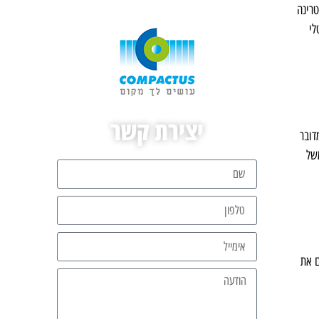
טרינה
לי
יצירת קשר
דובר
של
ם את