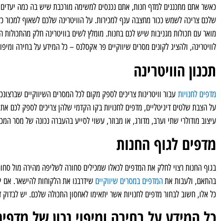
כאשר אתם מתכננים למדף חנות, אתם נכנסים למשימה מורכבת שיש בה כמה יעדים לה
שלכם צריכה לשמש ככור מחצבה ענף למכירות. על הוויטרינה שלכם לשאוף למכור כל 
מואר עם תכולות מגניבות שיש לכם בחנות. מומלץ לשים בוויטרינה חלק מהתכולות ה
לוויטרינה, ולהציג לקונים מסרים שיווקיים פר אקסלנס – כל המידע על בחירה ומיפוי
תכנון הוויטרינה
מדפים לחנויות
עבור וויטרינות צריכים לספק מקום לכל המסרים השיווקיים שברצונכם
על הצבת שלטים דיגיטליים, מדפים לחנויות בקו הקדמי שלהן צריכים לספק לכם את 
עיצוב מודולרי שתי וערב, מדורג, או מבוזר, עשוי לסייע בהעברה נכונה של מסר המכי
מדפים לגוף החנות
בגוף החנות רצוי לחלק את המדפים לכאלו שמכילים סחורה לשליפה מהירה מול סחור
בהתאם, ולעבות את
המדפים במסרים שיווקיים
שידרבנו את הלקוחות להישאר. אם י
כל אלו, חשוב לבחור מדפים לחנויות אשר יתאימו לאחסון התכולה שלכם. יש לבדוק 
כל המידע על בחירה ומיפוי נכון של מדפים