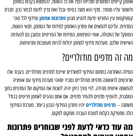
אחסון קיימים למחסנים תצליחו לנצל את כל השטח, להתמצא בקלות במחסן
ולשמור עליו מסודר. מדף הוא מוצר בסיסי ובכל זאת צריך לדעת לבחור נכון. חברת
פתרונות אחסון
קומפקטוס עין החורש יודעת להציע מגוון
ומידוף לכל סוגי
המדפים. עליכם להתאים את פתרון האחסון למידות של המחסן, תנאי השטח,
המשקל של התכולה, אופי השימוש, המידות של הפריטים וכמובן גם להעדפה
האישית שלכם. מערכות מידוף למחסן יכולות להיות מעוצבות ומרשימות.
מה זה מדפים מודולריים?
המילה האחרונה בתחום המידוף למשרדים שייכת למדפים מודולריים. בעבור אלו
שרוכשים לראשונה מדפים מודולריים נסביר שזוהי מערכת מידוף עם אופציה
להתאמה אישית מהירה. לפי צורך ניתן יהיה לשנות את המיקום של המדפים בתוך
המסגרת, להוסיף מדפים ולהסיר מדפים. אם אתם נוהגים לאחסן פריטים בגודל
מדפים מודולריים
משתנה –
יהיו פתרון המידוף הנכון ביותר. מערכת המידוף
כולה מתפרקת בקלות לטובת העברה ממקום למקום.
מה עוד כדאי לדעת לפני שבוחרים פתרונות