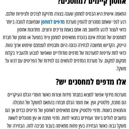
אחסון קיימים למחסנים?
התאמה אישית היא הבסיס למחסן שענה בצורה מדויקת לצרכים ולציפיות שלכם.
מדפים למחסן
רגע לפני שאתם ממהרים להזמין מערכת
שנחשבת לטובה ביותר
כדאי לעצור לרגע ולחשוב מה אתם באמת צריכים ורוצים. פתרונות אחסון
למחסנים של מכולת אינם בהכרח מתאימים למחסן ציוד במפעל או מחסן של חברת
הייטק. הקדישו מחשבה לבחירה נכונה היום ותבטיחו לעצמכם שימוש ארוך טווח.
כדאי לתת עדיפות למערכות של מדפים מודולריים שאפשר לצבוע ולהעביר בקלות
ממקום למקום. על מערכת המדפים להתאים גם למידות של הפריטים עם דגש על
משקל.
אלו מדפים למחסנים יש?
מערכות מידוף אפשר למצוא במבחר מידות וצורות כאשר חומרי הגלם העיקריים
הם מתכת, פלסטיק ועץ. את חומר הגלם תבחרו בהתאם למשקל של התכולה
והתנאים בשטח. מדפי פלסטיק אינם מתאימים לאחסון של פריטים כבדים אך הם
נחשבים לזולים ביותר ועמידים בתנאי לחות. מדפי מתכת או עץ מסוגלים לשאת
משקל גבוה כאשר הבחירה בעץ פחות מתאימה בעבור סביבה לחה. הבחירה של