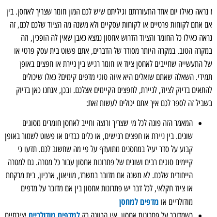
ז נראה כאילו יום אחד התעוררתם וגיליתם שיש לכם המון חומר שצריך לאחסן. בין
אם אתם לקוחות פרטיים או לקוחות עסקיים ולא משנה מה הציוד שלכם לכם, זה
נראה כאילו כל החומר והציוד הדרוש אחסון נמצא כאבן שאין לה הופכין, וזה
במקרה הטוב. במקרה היותר מסודר של הדברים, אתם פשוט בית עסק פרטי או
של התעשייה שחייבים לאחסן ציוד או חומר רגיש בין ניירת או חפצים באופן
תמידי. השאלה שאתם שואלים היא איזה סוגי מדפים קימים? כאלו שיכולים
להתאים בדיוק לציוד, לניירת, לחפצים הקיימים אצלכם. ובכן, אנחנו כאן בדיוק
בשביל זה לספר לכם איך אתם יכולים לעשות זאת:
המאמר הזה פונה לכל מי שצריך ורוצה וחייב לאחסן חומרים מסוגים
שונים. בין ניירת או חפצים רגישים, או כלים כבדים או פשוט לשמור באופן
קבוע על סדר יעיל במחסנים מתועדף על פי מה שחשוב לכם. תדעו כי
קיימים סוגים רבים ושונים של פתרונות אחסון עבור כל מטרה. גם למטרה
הייחודית שלכם. לא משנה אם מדובר במשרד, מוזיאון, ארכיון, בית מרקחת
או ציוד חקלאי, לכל דבר יש פתרונות אחסון בין אם מדובר על מדפים
מדפים למחסן
מודולריים או
למדפים מודולריים
כשמדובר על פתרונות אחסון, אין הכוונה רק
יצירתיים