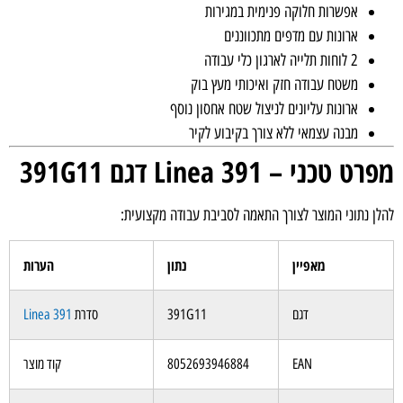
אפשרות חלוקה פנימית במגירות
ארונות עם מדפים מתכווננים
2 לוחות תלייה לארגון כלי עבודה
משטח עבודה חזק ואיכותי מעץ בוק
ארונות עליונים לניצול שטח אחסון נוסף
מבנה עצמאי ללא צורך בקיבוע לקיר
 טכני – Linea 391 דגם 391G11
ן נתוני המוצר לצורך התאמה לסביבת עבודה מקצועית:
מאפיין
נתון
הערות
דגם
391G11
סדרת
Linea 391
EAN
8052693946884
קוד מוצר