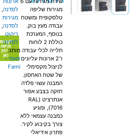
שידת מגירות עם 6
ארונות
מגירות שליפה
לסדנה
,
טלסקופית ומשטח
מגירות
עבודה מעץ בוק.
לסדנה
,
בנוסף, המערכת
ריהוט
לקביעת
כוללת 2 לוחות
לסדנה
פגישה
תלייה לכלי עבודה
מותג:
- לחץ
כאן
ו־2 ארונות עליונים
פאמי -
לניצול מקסימלי
Fami
של שטח האחסון.
המבנה עשוי פלדה
חזקה בצבע אפור
אנתרציט (RAL
7016), ומגיע
כמבנה עצמאי ללא
צורך בקיבוע לקיר.
פתרון אידיאלי