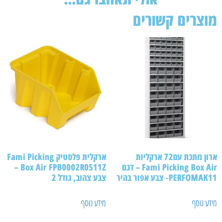
צרים קשורים
ארון מתכת עם72 ארקליות
ארקלית פלסטיק Fami Picking
Fami Picking Box Air – דגם
Box Air FPB0002R0511Z –
PERFOM- צבע אפור בהיר
צבע צהוב, גודל 2
ע נוסף
מידע נוסף