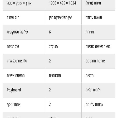
מידות (מ״מ)
1824 × 495 × 1900
אורך × עומק × גובה
משטח עבודה
עץ מולטיפלקס בוק
חזק ועמיד
מגירות
6
שליפה טלסקופית
כושר נשיאה למגירה
35 ק״ג
לכל מגירה
ארונות תחתונים
2
דלת אחת כל אחד
מדפים
מתכווננים
התאמה אישית
לוחות תלייה
2
Pegboard
ארונות עליונים
2
אחסון נוסף