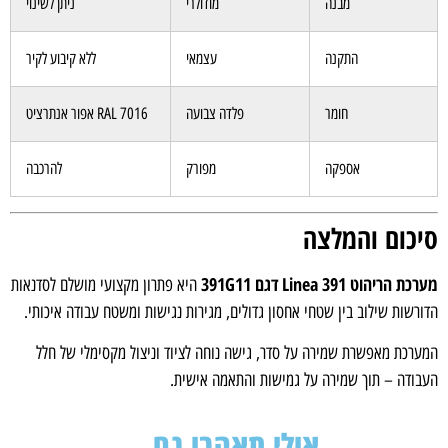
מבנה
מודולרי
ניתן לשינוי
התקנה
עצמאי
ללא קיבוע לקיר
חומר
פלדה צבועה
RAL 7016 אפור אנתרציט
אספקה
מפורק
להרכבה
כום והמלצה
הריהוט Linea 391 דגם 391G11
היא פתרון מקצועי מושלם לסדנאות
רשות שילוב בין שטחי אחסון גדולים, מגירות נגישות ומשטח עבודה איכותי.
רכת מאפשרת שמירה על סדר, גישה נוחה לציוד וניצול מקסימלי של חלל
ודה – תוך שמירה על גמישות והתאמה אישית.
אולי תאהבו גם...