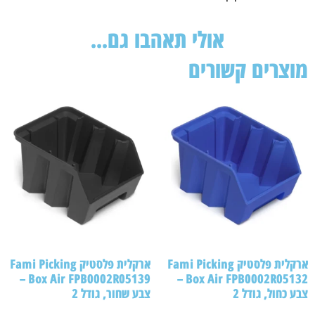
אולי תאהבו גם...
צרים קשורים
ארקלית פלסטיק Fami Picking
ארקלית פלסטיק Fami Picking
Box Air FPB0002R05139 –
Box Air FPB0002R05132 –
 כחול, גודל 2
צבע שחור, גודל 2