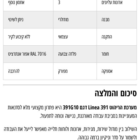
ארונות עליונים
3
אחסון נוסף
מבנה
מודולרי
ניתן לשינוי
התקנה
עצמאי
ללא קיבוע לקיר
חומר
פלדה צבועה
RAL 7016 אפור אנתרציט
אספקה
מפורק
להרכבה
כום והמלצה
הריהוט Linea 391 דגם 391G10
היא פתרון מקצועי מלא לסדנאות
וניינות בסביבת עבודה מאורגנת, נגישה ונוחה לתפעול.
לוב בין מודול שירות, מגירות, ארונות ולוחות תלייה מאפשר לייעל את העבודה
מור על סדר וניקיון ברמה גבוהה.