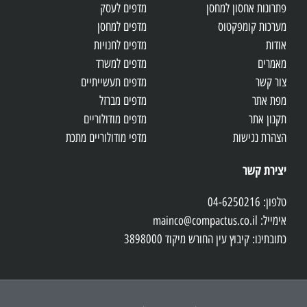
פתרונות אחסון למחסן
מדפים לעסק
מערכות קומפקטוס
מדפים למחסן
אודות
מדפים לחנויות
מאמרים
מדפים למשרד
צור קשר
מדפים תעשייתיים
מפת אתר
מדפים מברזל
תקנון אתר
מדפים מודולוריים
הצהרת נגישות
מדפי מודולוריים מתכת
יצירת קשר
טלפון: 04-6250216
אימייל: mainco@compactus.co.il
כתובתינו: קיבוץ עין החורש מיקוד 3898000