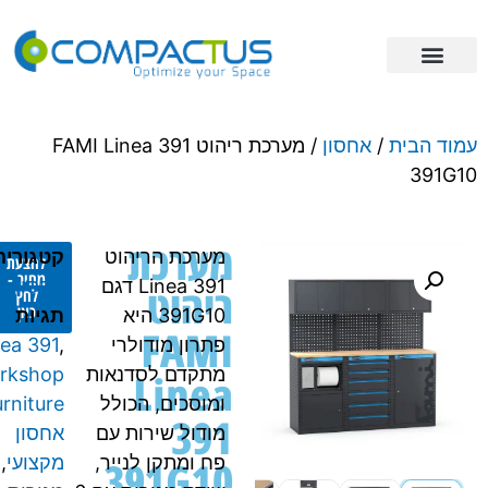
פתרונות אחסון
מידע מקצועי
ריהוט תעשייתי
וד הבית
/
אחסון
/ מערכת ריהוט FAMI Linea 391
391G
מערכת
מערכת הריהוט
קטגוריה
להצעת
מחיר -
Linea 391 דגם
אחסון
ריהוט
לחץ
כאן
391G10 היא
תגיות
FAMI
פתרון מודולרי
,
Linea 391
מתקדם לסדנאות
workshop
Linea
ומוסכים, הכולל
furniture
,
391
מודול שירות עם
אחסון
391G10
פח ומתקן לנייר,
מקצועי
,