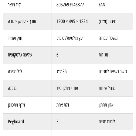
EAN
8052693946877
קוד מוצר
מידות (מ״מ)
1824 × 495 × 1900
אורך × עומק × גובה
משטח עבודה
עץ מולטיפלקס בוק
חזק ועמיד
מגירות
6
שליפה טלסקופית
כושר נשיאה למגירה
35 ק״ג
לכל מגירה
מודול שירות
פח + מתקן נייר
מובנה
ארון תחתון
דלת אחת
מדף מתכוונן
לוחות תלייה
3
Pegboard