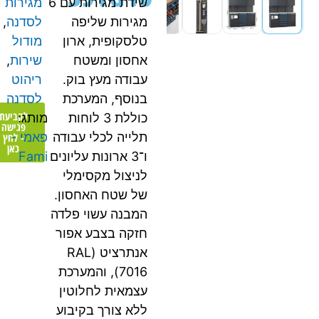
שידת מגירות עם 6
מגירות
מגירות שליפה
לסדנה
,
טלסקופית, ארון
מודול
אחסון ומשטח
שירות
,
עבודה מעץ בוק.
ריהוט
בנוסף, המערכת
לסדנה
לקביעת
כוללת 3 לוחות
מותג:
פגישה
תלייה לכלי עבודה
פאמי -
- לחץ
כאן
ו־3 ארונות עליונים
Fami
לניצול מקסימלי
של שטח האחסון.
המבנה עשוי פלדה
חזקה בצבע אפור
אנתרציט (RAL
7016), והמערכת
עצמאית לחלוטין
ללא צורך בקיבוע