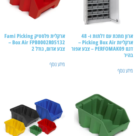
ארון מתכת עם דלתות ו- 48
ארקלית פלסטיק Fami Picking
ארקליות Picking Box Air –
Box Air FPB0002R05132 –
דגם PERFOMAK09 – צבע אפור
צבע אדום, גודל 2
יר
מידע נוסף
ע נוסף