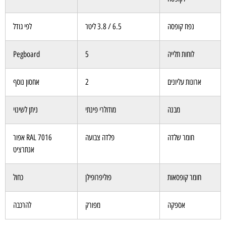
נפח קופסה
6.5 / 3.8 ליטר
לפי גודל
לוחות תלייה
5
Pegboard
ארונות עליונים
2
אחסון נוסף
מבנה
מודולרי פינתי
ניתן לשינוי
חומר שלדה
פלדה צבועה
RAL 7016 אפור
אנתרציט
חומר קופסאות
פוליפרופילן
כחול
אספקה
מפורק
להרכבה