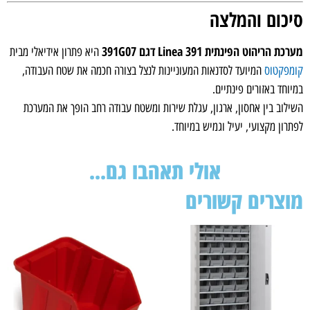
כום והמלצה
 הריהוט הפינתית Linea 391 דגם 391G07
היא פתרון אידיאלי מבית
פקטוס
המיועד לסדנאות המעוניינות לנצל בצורה חכמה את שטח העבודה,
וחד באזורים פינתיים.
לוב בין אחסון, ארגון, עגלת שירות ומשטח עבודה רחב הופך את המערכת
רון מקצועי, יעיל וגמיש במיוחד.
אולי תאהבו גם...
צרים קשורים