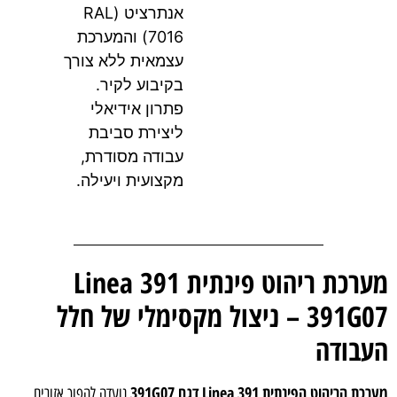
אנתרציט (RAL
7016) והמערכת
עצמאית ללא צורך
בקיבוע לקיר.
פתרון אידיאלי
ליצירת סביבת
עבודה מסודרת,
מקצועית ויעילה.
מערכת ריהוט פינתית Linea 391
391G07 – ניצול מקסימלי של חלל
בודה
 הריהוט הפינתית Linea 391 דגם 391G07
נועדה להפוך אזורים