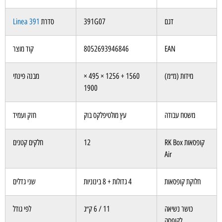
דגם
391G07
סדרת
Linea 391
EAN
8052693946846
קוד מוצר
מידות (מ״מ)
1560 + 1256 × 495 ×
מבנה פינתי
1900
משטח עבודה
עץ מולטיפלקס בוק
חזק ועמיד
קופסאות RK Box
12
חלקים קטנים
Air
חלוקת קופסאות
4 גדולות + 8 בינוניות
שני גדלים
כושר נשיאה
11 / 6 ק״ג
לפי גודל
לקופסה