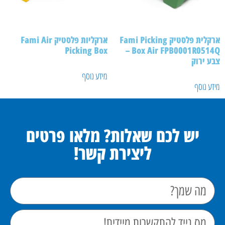
ארקלית פלסטיק Fami Picking
ארקליות פלסטיק Fami Air
Picking Box
Box Air FPB0001R0514Q –
 ירוק
מידע נוסף
ע נוסף
יש לכם שאלות? מלאו פרטים
ליצירת קשר!