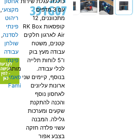
כוללת עגלת שירות
אחסון
391G07
עם 3 מדפים
מקצועי
,
מתכווננים, 12
ריהוט
קופסאות RK Box
פינתי
Air לארגון חלקים
לסדנה
,
קטנים, משטח
שולחן
עבודה מעץ בוק
עבודה
ו־5 לוחות תלייה
פינתי
לקביעת
פגישה
לכלי עבודה.
מותג:
- לחץ
בנוסף, קיימים שני
פאמי -
כאן
ארונות עליונים
Fami
לאחסון נוסף
והכנה להתקנת
שקעים ומערכות
גלילה. המבנה
עשוי פלדה חזקה
בצבע אפור