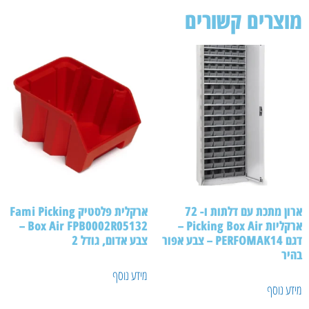
וצרים קשורים
ארון מתכת עם דלתות ו- 72
ארקלית פלסטיק Fami Picking
ארקליות Picking Box Air –
Box Air FPB0002R05132 –
דגם PERFOMAK14 – צבע אפור
צבע אדום, גודל 2
יר
מידע נוסף
ע נוסף