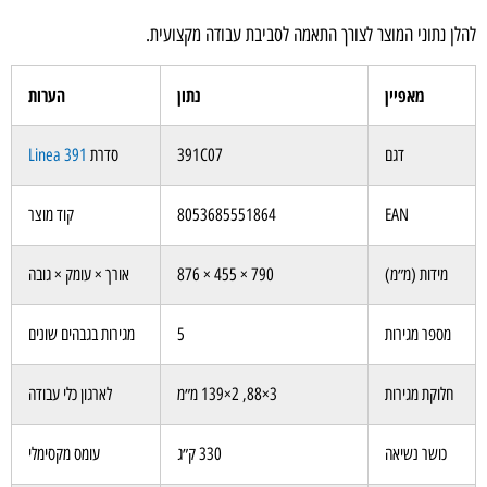
לן נתוני המוצר לצורך התאמה לסביבת עבודה מקצועית.
מאפיין
נתון
הערות
דגם
391C07
סדרת
Linea 391
EAN
8053685551864
קוד מוצר
מידות (מ״מ)
790 × 455 × 876
אורך × עומק × גובה
מספר מגירות
5
מגירות בגבהים שונים
חלוקת מגירות
3×88, 2×139 מ״מ
לארגון כלי עבודה
כושר נשיאה
330 ק״ג
עומס מקסימלי