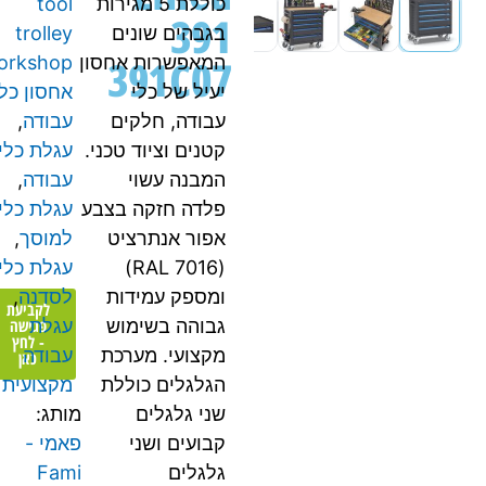
כוללת 5 מגירות
tool
391
בגבהים שונים
trolley
391C07
המאפשרות אחסון
workshop
,
יעיל של כלי
אחסון כלי
עבודה, חלקים
עבודה
,
קטנים וציוד טכני.
עגלת כלי
המבנה עשוי
עבודה
,
פלדה חזקה בצבע
עגלת כלים
אפור אנתרציט
למוסך
,
(RAL 7016)
עגלת כלים
ומספק עמידות
לסדנה
,
לקביעת
פגישה
גבוהה בשימוש
עגלת
- לחץ
מקצועי. מערכת
עבודה
כאן
הגלגלים כוללת
מקצועית
שני גלגלים
מותג:
קבועים ושני
פאמי -
גלגלים
Fami