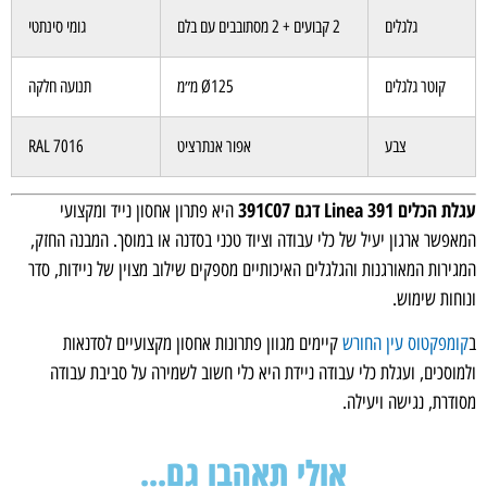
גלגלים
2 קבועים + 2 מסתובבים עם בלם
גומי סינתטי
קוטר גלגלים
Ø125 מ״מ
תנועה חלקה
צבע
אפור אנתרציט
RAL 7016
הכלים Linea 391 דגם 391C07
היא פתרון אחסון נייד ומקצועי
פשר ארגון יעיל של כלי עבודה וציוד טכני בסדנה או במוסך. המבנה החזק,
ירות המאורגנות והגלגלים האיכותיים מספקים שילוב מצוין של ניידות, סדר
חות שימוש.
ומפקטוס עין החורש
קיימים מגוון פתרונות אחסון מקצועיים לסדנאות
וסכים, ועגלת כלי עבודה ניידת היא כלי חשוב לשמירה על סביבת עבודה
דרת, נגישה ויעילה.
אולי תאהבו גם...