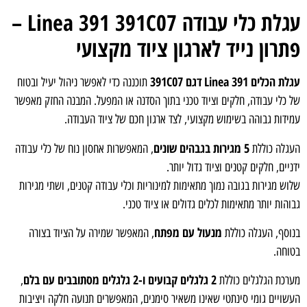
עגלת כלי עבודה Linea 391 391C07 –
רון נייד לארגון ציוד מקצועי
הכלים Linea 391 דגם 391C07
תוכננה כדי לאפשר ניהול יעיל ובטוח
 כלי עבודה, חלקים וציוד טכני בתוך הסדנה או המפעל. המבנה החזק מאפשר
ידות גבוהה בשימוש מקצועי, לצד ארגון חכם של ציוד העבודה.
5 מגירות בגבהים שונים
גלה כוללת
, המאפשרות אחסון נוח של כלי עבודה
יים, חלקים קטנים וציוד גדול יותר.
ש מגירות בגובה נמוך מתאימות למינוריות וכלי עבודה קטנים, ושתי מגירות
הות יותר מתאימות לכלים גדולים או ציוד טכני.
מנעול עם מפתח
וסף, העגלה כוללת
, המאפשר שמירה על הציוד בצורה
וחה.
2 גלגלים קבועים ו-2 גלגלים מסתובבים עם בלם
רכת הגלגלים כוללת
,
שויים גומי סינתטי שאינו משאיר סימנים, המאפשרים תנועה חלקה ויציבות