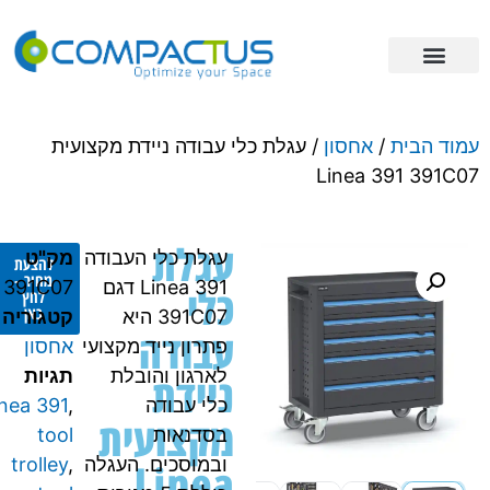
פתרונות אחסון
מידע מקצועי
ריהוט תעשייתי
וד הבית
/
אחסון
/ עגלת כלי עבודה​ ניידת מקצועית
Linea 391 391C
עגלת
עגלת כלי העבודה
מק"ט
להצעת
מחיר -
Linea 391 דגם
391C07
כלי
לחץ
כאן
391C07 היא
קטגוריה
עבודה​
פתרון נייד מקצועי
אחסון
לארגון והובלת
תגיות
ניידת
כלי עבודה
,
Linea 391
מקצועית
בסדנאות
tool
Linea
ובמוסכים. העגלה
,
trolley