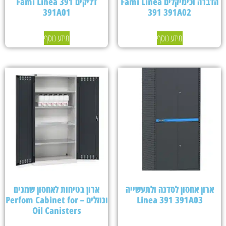
הדברה וכימיקלים Fami Linea
דליקים Fami Linea 391
391A01
391 391A02
מידע נוסף
מידע נוסף
ארון אחסון לסדנה ולתעשייה
ארון בטיחות לאחסון שמנים
Linea 391 391A03
ונוזלים – Perfom Cabinet for
Oil Canisters