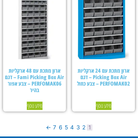
ארון מתכת עם 24 ארקליות
ארון מתכת עם 48 ארקליות
Picking Box Air – דגם
Fami Picking Box Air – דגם
PERFOMAK02 – צבע כחול
PERFOMAK06 – צבע אפור
בהיר
מידע נוסף
מידע נוסף
←
7
6
5
4
3
2
1