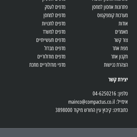
פתרונות אחסון למחסן
מדפים לעסק
מערכות קומפקטוס
מדפים למחסן
אודות
מדפים לחנויות
מאמרים
מדפים למשרד
צור קשר
מדפים תעשייתיים
מפת אתר
מדפים מברזל
תקנון אתר
מדפים מודולוריים
הצהרת נגישות
מדפי מודולוריים מתכת
יצירת קשר
טלפון: 04-6250216
אימייל: mainco@compactus.co.il
כתובתינו: קיבוץ עין החורש מיקוד 3898000